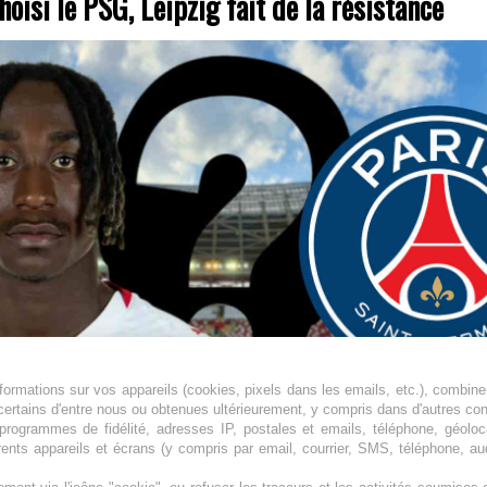
oisi le PSG, Leipzig fait de la résistance
ormations sur vos appareils (cookies, pixels dans les emails, etc.), combine
certains d'entre nous ou obtenues ultérieurement, y compris dans d'autres co
, programmes de fidélité, adresses IP, postales et emails, téléphone, géolo
rents appareils et écrans (y compris par email, courrier, SMS, téléphone, aud