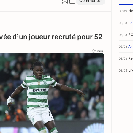
Commenter
Ne
00:03
Le
08/08
RC
08/08
vée d’un joueur recruté pour 52
Am
08/08
1 min.
Re
08/08
Li
08/08