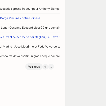
wcastle : grosse frayeur pour Anthony Elanga après un terrible tacle contre Vale
 Barça s’incline contre Udinese
 Lens : Odsonne Édouard blessé à une semaine du Trophée des champions face
icaux : Nice accroché par Cagliari, Le Havre s’incline contre le Real Oviedo
al Madrid : José Mourinho et Fede Valverde sont déjà fans de Bernardo Silva
verpool va devoir sortir un gros chèque pour recruter Ronald Araujo
Voir tous