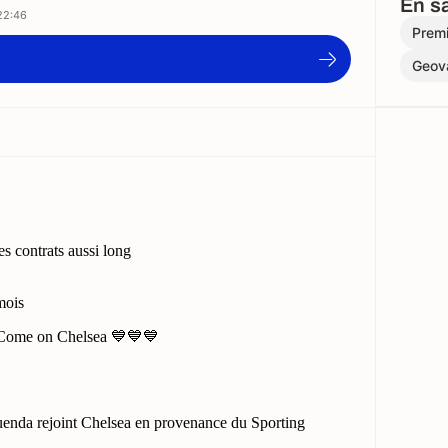
En sa
22:46
Prem
Geov