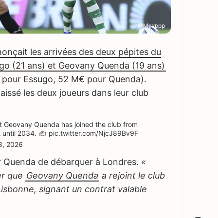
@Maxppp
onçait les arrivées des deux pépites du
ugo (21 ans) et Geovany Quenda (19 ans)
 pour Essugo, 52 M€ pour Quenda).
aissé les deux joueurs dans leur club
hat Geovany Quenda has joined the club from
t until 2034. ✍️
pic.twitter.com/NjcJ89Bv9F
8, 2026
our Quenda de débarquer à Londres.
«
cer que
Geovany Quenda
a rejoint le club
isbonne, signant un contrat valable