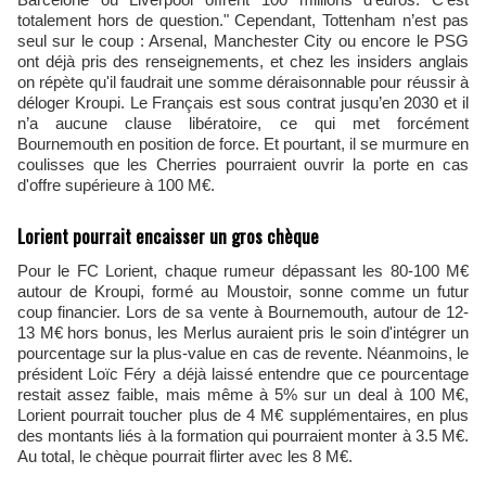
totalement hors de question." Cependant, Tottenham n’est pas
seul sur le coup : Arsenal, Manchester City ou encore le PSG
ont déjà pris des renseignements, et chez les insiders anglais
on répète qu'il faudrait une somme déraisonnable pour réussir à
déloger Kroupi. Le Français est sous contrat jusqu’en 2030 et il
n’a aucune clause libératoire, ce qui met forcément
Bournemouth en position de force. Et pourtant, il se murmure en
coulisses que les Cherries pourraient ouvrir la porte en cas
d'offre supérieure à 100 M€.
Lorient pourrait encaisser un gros chèque
Pour le FC Lorient, chaque rumeur dépassant les 80-100 M€
autour de Kroupi, formé au Moustoir, sonne comme un futur
coup financier. Lors de sa vente à Bournemouth, autour de 12-
13 M€ hors bonus, les Merlus auraient pris le soin d'intégrer un
pourcentage sur la plus-value en cas de revente. Néanmoins, le
président Loïc Féry a déjà laissé entendre que ce pourcentage
restait assez faible, mais même à 5% sur un deal à 100 M€,
Lorient pourrait toucher plus de 4 M€ supplémentaires, en plus
des montants liés à la formation qui pourraient monter à 3.5 M€.
Au total, le chèque pourrait flirter avec les 8 M€.