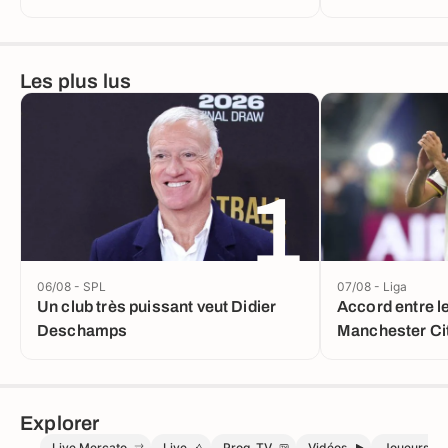
Les plus lus
1
06/08 - SPL
07/08 - Liga
Un club très puissant veut Didier
Accord entre l
Deschamps
Manchester Cit
Explorer
Live Mercato
Live
Prog. TV
Vidéos
Joueurs