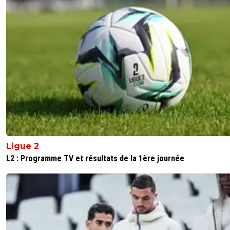
0
+
Répondre
joekidd
07 juillet 2026 à 13:02
+
629
"Le PSG sait en tout cas ce qu’il devra faire"...
Il devra laisser tomber.
1
+
Répondre
Ligue 2
L2 : Programme TV et résultats de la 1ère journée