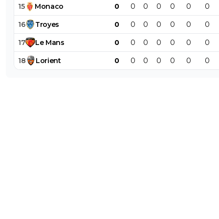
15
Monaco
0
0
0
0
0
0
0
16
Troyes
0
0
0
0
0
0
0
17
Le
Mans
0
0
0
0
0
0
0
18
Lorient
0
0
0
0
0
0
0