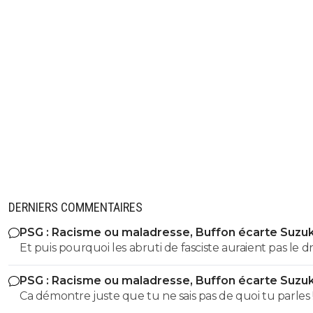
DERNIERS COMMENTAIRES
PSG : Racisme ou maladresse, Buffon écarte Suzuk
Et puis pourquoi les abruti de fasciste auraient pas le dr
s'exprimer? Toi t'es un gros débile qui sait pas faire la
PSG : Racisme ou maladresse, Buffon écarte Suzuk
différence entre nazisme et fascisme, t'a bien le droit d
Ca démontre juste que tu ne sais pas de quoi tu parles !! Fa
t'exprimer lol Tous les abrutis et idiots ont le droit de
etre sacrément débile pour confondre nazisme et fasci