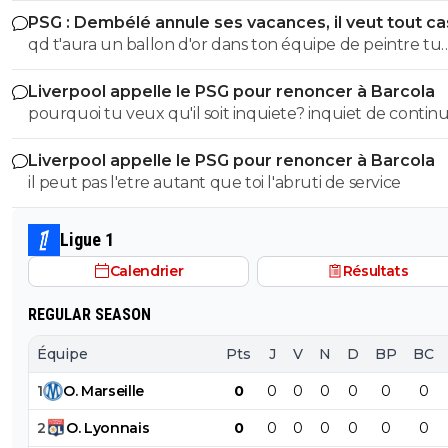
s'exprimer lol
PSG : Dembélé annule ses vacances, il veut tout c
T'a meme pas le niveau en histoire d'un collégien... don
qd t'aura un ballon d'or dans ton équipe de peintre tu
partir de là tes idées politiques on s'en tape Quand on sait pas
pourras la ramener le bouffon de service
faire la différence entre le nazisme et le fascisme italien
Liverpool appelle le PSG pour renoncer à Barcola
parle pas de politique vu qu'on est un putain d'ignare ! Merci
pourquoi tu veux qu'il soit inquiete? inquiet de continu
de démontrer encore une fois que l'électeur LFI est u
gagner des titres avec la meilleure équipe d'europe? SOigne
abruti qui connait rien à rien :)
Liverpool appelle le PSG pour renoncer à Barcola
toi abruti
il peut pas l'etre autant que toi l'abruti de service
Ligue 1
Calendrier
Résultats
REGULAR SEASON
Équipe
Pts
J
V
N
D
BP
BC
1
O
.
Marseille
0
0
0
0
0
0
0
2
O
.
Lyonnais
0
0
0
0
0
0
0