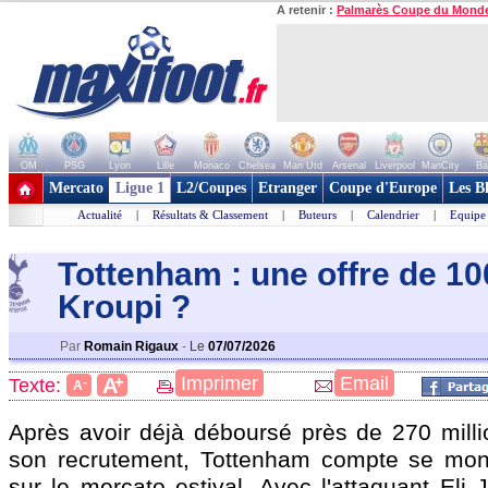
A retenir :
Palmarès Coupe du Mond
OM
PSG
Lyon
Lille
Monaco
Chelsea
Man Utd
Arsenal
Liverpool
ManCity
Ba
+ de clubs
Mercato
Ligue 1
L2/Coupes
Etranger
Coupe d'Europe
Les B
Actualité
|
Résultats & Classement
|
Buteurs
|
Calendrier
|
Equipe
Tottenham : une offre de 1
Kroup
i ?
Par
Romain Rigaux
-
Le
07/07/2026
+
Imprimer
Email
A
Texte:
-
A
Après avoir déjà déboursé près de 270 milli
son recrutement, Tottenham compte se mont
sur le mercato estival. Avec l'attaquant Eli 