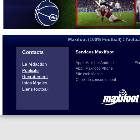
Maxifoot (100% Football) : l'actua
Services Maxifoot
Contacts
Appli Maxifoot Android
Flu
La rédaction
Appli Maxifoot iPhone
Publicité
Site web Mobile
Recrutement
Choix de consentement
Infos légales
Liens football