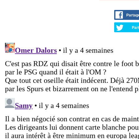
Partag
Part