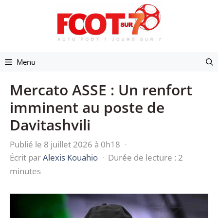
Aller
au
contenu
Menu
Mercato ASSE : Un renfort
imminent au poste de
Davitashvili
Publié le 8 juillet 2026 à 0h18
·
Écrit par
Alexis Kouahio
·
Durée de lecture : 2
minutes