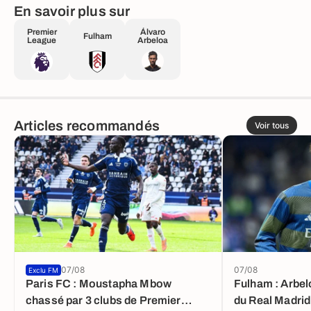
En savoir plus sur
Premier
Álvaro
Fulham
League
Arbeloa
Articles recommandés
Voir tous
07/08
07/08
Exclu FM
Paris FC : Moustapha Mbow
Fulham : Arbel
chassé par 3 clubs de Premier
du Real Madrid