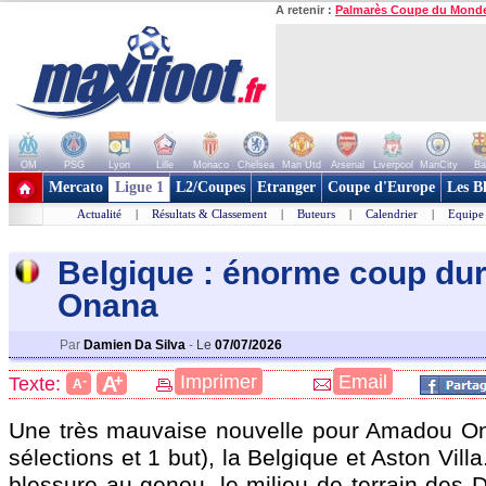
A retenir :
Palmarès Coupe du Mond
OM
PSG
Lyon
Lille
Monaco
Chelsea
Man Utd
Arsenal
Liverpool
ManCity
Ba
+ de clubs
Mercato
Ligue 1
L2/Coupes
Etranger
Coupe d'Europe
Les B
Actualité
|
Résultats & Classement
|
Buteurs
|
Calendrier
|
Equipe
Belgique : énorme coup dur
Onana
Par
Damien Da Silva
-
Le
07/07/2026
+
Imprimer
Email
A
Texte:
-
A
Une très mauvaise nouvelle pour Amadou On
sélections et 1 but), la Belgique et Aston Vill
blessure au genou, le milieu de terrain des 