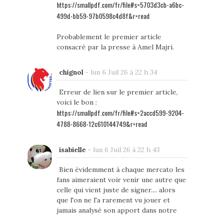
https://smallpdf.com/fr/file#s=5703d3cb-a6bc-
499d-bb59-97b0598c4d8f&r=read
Probablement le premier article
consacré par la presse à Amel Majri.
chignol
-
lun 6 Juil 26 à 22 h 34
Erreur de lien sur le premier article,
voici le bon :
https://smallpdf.com/fr/file#s=2accd599-9204-
4788-8668-12c610144749&r=read
isabielle
-
lun 6 Juil 26 à 22 h 43
Bien évidemment à chaque mercato les
fans aimeraient voir venir une autre que
celle qui vient juste de signer.... alors
que l'on ne l'a rarement vu jouer et
jamais analysé son apport dans notre