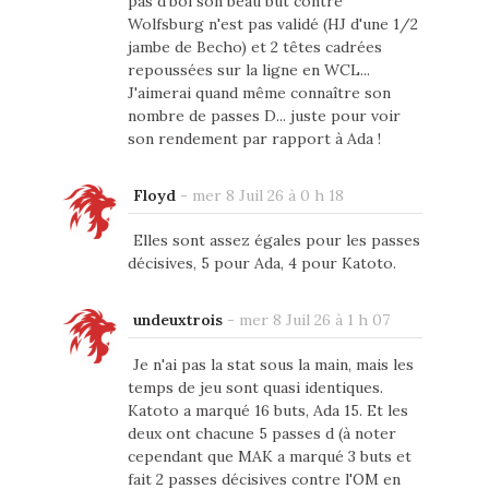
pas d'bol son beau but contre
Wolfsburg n'est pas validé (HJ d'une 1/2
jambe de Becho) et 2 têtes cadrées
repoussées sur la ligne en WCL...
J'aimerai quand même connaître son
nombre de passes D... juste pour voir
son rendement par rapport à Ada !
Floyd
-
mer 8 Juil 26 à 0 h 18
Elles sont assez égales pour les passes
décisives, 5 pour Ada, 4 pour Katoto.
undeuxtrois
-
mer 8 Juil 26 à 1 h 07
Je n'ai pas la stat sous la main, mais les
temps de jeu sont quasi identiques.
Katoto a marqué 16 buts, Ada 15. Et les
deux ont chacune 5 passes d (à noter
cependant que MAK a marqué 3 buts et
fait 2 passes décisives contre l'OM en