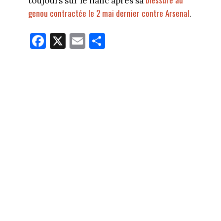
toujours sur le flanc après sa
genou contractée le 2 mai dernier contre Arsenal
.
Fa
X
E
Pa
ce
m
rt
bo
ail
ag
ok
er