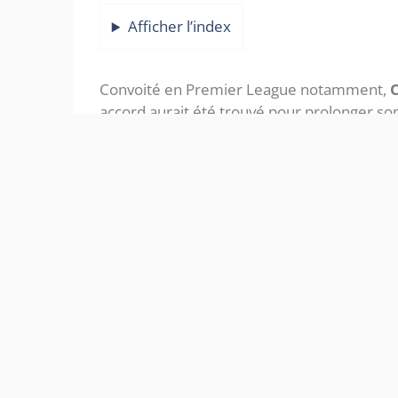
Afficher l’index
Convoité en Premier League notamment,
C
accord aurait été trouvé pour prolonger son
OL Mercato : Corentin T
LA SUITE 