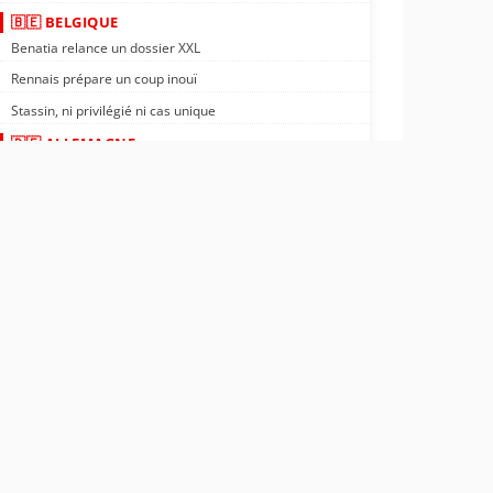
🇧🇪 BELGIQUE
Benatia relance un dossier XXL
Rennais prépare un coup inouï
Stassin, ni privilégié ni cas unique
🇩🇪 ALLEMAGNE
Nantes : Tylel Tati vers l'Allemagne ?
Rennais : transfert négocié en Allemagne
PSG : confirmé, un crack file vers l'Allemagne
🇬🇵 GUADELOUPE
OM : un ailier guadeloupéen à 18M€
Rennais : meneur de jeu guadeloupéen trouvé
ASSE : départ officiel d'Yvann Maçon
🌍 AFRIQUE
OL : nouveau partenaire en Afrique
Nantes : Kombouaré sur un champion d'Afrique
Côte d'Ivoire : le sourire de Désiré Doué