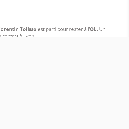
orentin Tolisso
est parti pour rester à l’
OL
. Un
 contrat à Lyon.
olisso très convoité
APRÈS CETTE PUBLICITÉ