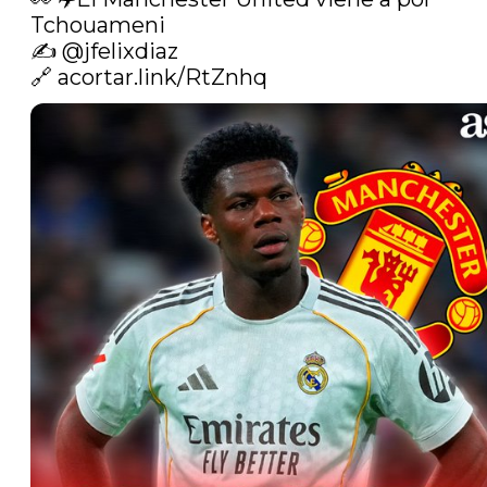
Tchouameni

✍️ 
@jfelixdiaz
🔗 
acortar.link/RtZnhq