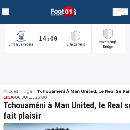
14:00
1
Worsbrough
Erith & Belvedere
Billingshurst
Bridge
Accueil
Liga
Tchouaméni À Man United, Le Real Se Fai
LIGA
•
06 JUIL. , 23:00
Plaisir
Tchouaméni à Man United, le Real s
fait plaisir