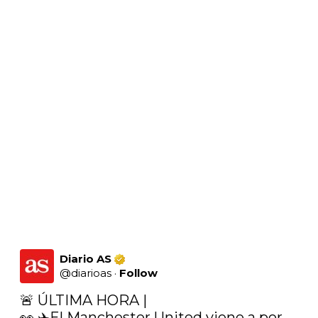
Diario AS
@
diarioas
·
Follow
🚨 ÚLTIMA HORA | 

👀 ✈️El Manchester United viene a por 