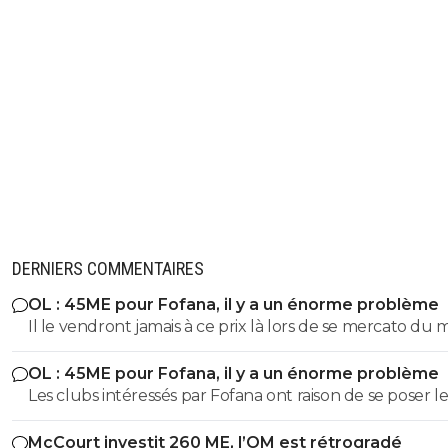
DERNIERS COMMENTAIRES
OL : 45ME pour Fofana, il y a un énorme problème
Il le vendront jamais à ce prix là lors de se mercato du 
OL : 45ME pour Fofana, il y a un énorme problème
Les clubs intéressés par Fofana ont raison de se poser le
bonnes questions à son sujet sur sa longue blessure. Il 
McCourt investit 260 ME, l’OM est rétrogradé
évident que les clubs cités ne veulent pas prendre de