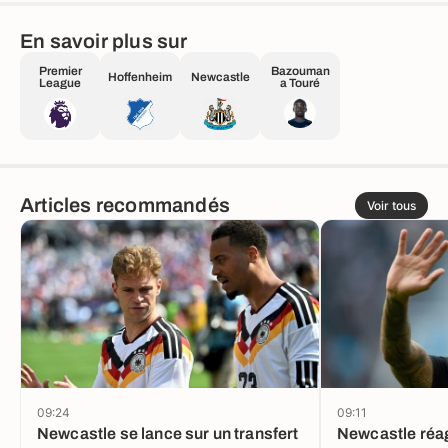
En savoir plus sur
Premier
Bazouman
Hoffenheim
Newcastle
League
a Touré
Articles recommandés
Voir tous
09:24
09:11
Newcastle se lance sur un transfert
Newcastle réag