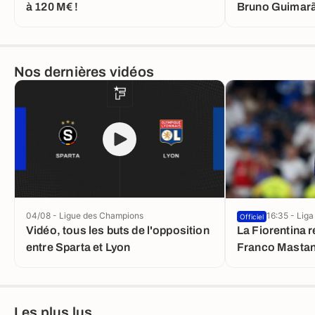
à 120 M€ !
Bruno Guimar
Nos dernières vidéos
04/08 - Ligue des Champions
16:35 - Liga
Officiel
Vidéo, tous les buts de l'opposition
La Fiorentina r
entre Sparta et Lyon
Franco Mastan
Les plus lus