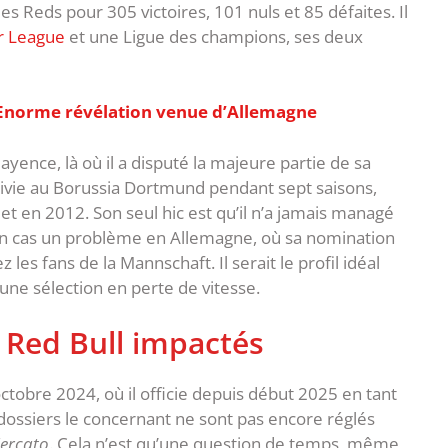
es Reds pour 305 victoires, 101 nuls et 85 défaites. Il
r League
et une Ligue des champions, ses deux
? Enorme révélation venue d’Allemagne
yence, là où il a disputé la majeure partie de sa
suivie au Borussia Dortmund pendant sept saisons,
 en 2012. Son seul hic est qu’il n’a jamais managé
cun cas un problème en Allemagne, où sa nomination
s fans de la Mannschaft. Il serait le profil idéal
une sélection en perte de vitesse.
e Red Bull impactés
ctobre 2024, où il officie depuis début 2025 en tant
 dossiers le concernant ne sont pas encore réglés
ercato
. Cela n’est qu’une question de temps, même