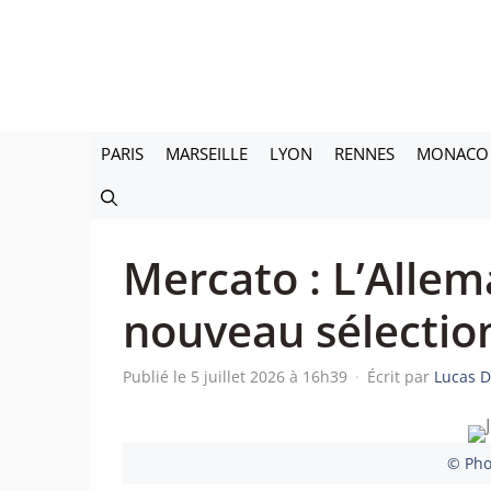
Aller
au
contenu
PARIS
MARSEILLE
LYON
RENNES
MONACO
Mercato : L’Allem
nouveau sélectio
Publié le 5 juillet 2026 à 16h39
·
Écrit par
Lucas 
© Pho