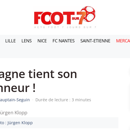
LILLE
LENS
NICE
FC NANTES
SAINT-ETIENNE
MERC
agne tient son
nneur !
Dauptain-Seguin
·
Durée de lecture : 3 minutes
to : Jürgen Klopp