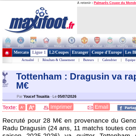
A retenir :
Palmarès Coupe du Mond
OM
PSG
Lyon
Lille
Monaco
Chelsea
Man Utd
Arsenal
Liverpool
ManCity
Ba
+ de clubs
Mercato
Ligue 1
L2/Coupes
Etranger
Coupe d'Europe
Les B
Actualité
|
Résultats & Classement
|
Buteurs
|
Calendrier
|
Equipe
Tottenham : Dragusin va ra
M€
Par
Youcef Touaitia
-
Le
05/07/2026
+
Imprimer
Email
A
Texte:
-
A
Recruté pour 28 M€ en provenance du Genoa
Radu
Dragusin
(24 ans, 11 matchs toutes com
saison 2025-2026) va quitter Tottenham