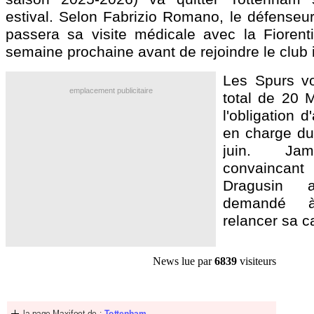
estival. Selon Fabrizio Romano, le défenseur
passera sa visite médicale avec la Fioren
semaine prochaine avant de rejoindre le club i
Les Spurs vo
emplacement publicitaire
total de 20 M
l'obligation d
en charge du 
juin. Jam
convainca
Dragusin a
demandé à
relancer sa ca
News lue par
6839
visiteurs
la page Maxifoot de :
Tottenham