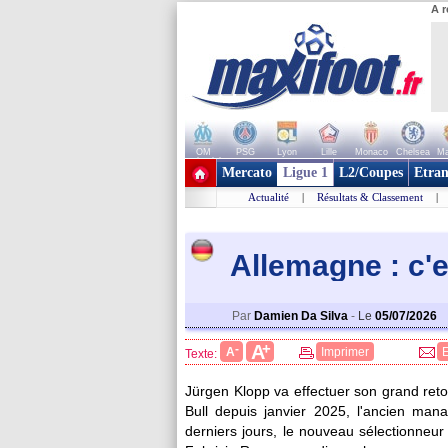
A r
OM
PSG
Lyon
Lille
Monaco
Chelsea
Ma
+ de clubs
Mercato
Ligue 1
L2/Coupes
Etran
Actualité
|
Résultats & Classement
|
Allemagne : c'e
Par
Damien Da Silva
-
Le
05/07/2026
+
A
-
A
Imprimer
Texte:
Jürgen Klopp va effectuer son grand reto
Bull depuis janvier 2025, l'ancien man
derniers jours, le nouveau sélectionneur 