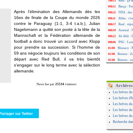
Real : ça 
10h13
Barça : Fe
09h51
Après l'élimination des Allemands dès les
FIFA : des
09h32
16es de finale de la Coupe du monde 2026
Abha : c'es
09h11
contre le Paraguay (1-1, 3-4 t.a.b.), Julian
Real : rép
08h57
Nagelsmann a quitté son poste à la tête de la
Arsenal : 
08h39
Mannschaft et la Fédération allemande de
Al-Ahli : 
08h22
football a donc trouvé un accord avec Klopp
PSG : Luis
00h06
pour prendre sa succession. Si l'homme de
Monaco : P
05/08
59 ans négocie toujours les conditions de son
Rennes : Za
05/08
départ avec Red Bull, il va très bientôt
Rennes : u
05/08
s'engager sur le long terme avec la sélection
VIDEO : Th
05/08
allemande.
Dunkerque 
05/08
Lyon : Man
05/08
Amical : Ar
05/08
News lue par
25534
visiteurs
Archives
Amical : lo
05/08
Les brèves du
Man City :
05/08
Les brèves d'h
LdC : Fene
05/08
Les brèves du
Al-Diriyah 
05/08
Les brèves du
Atletico : 
Partager sur Twitter
05/08
Les brèves du
Amical : p
05/08
Recherche dan
VIDEO : le
05/08
CdM 2030 :
05/08