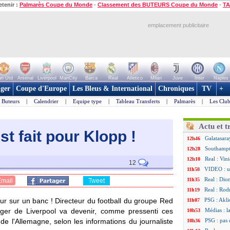
etenir :
Palmarès Coupe du Monde
-
Classement des BUTEURS Coupe du Monde
-
TA
emplacement publicitaire
n Utd
Arsenal
Liverpool
ManCity
Barca
Real
Atletico
Milan
Juve
Inter
Naples
ger
Coupe d'Europe
Les Bleus & International
Chroniques
TV
+
Buteurs
|
Calendrier
|
Equipe type
|
Tableau Transferts
|
Palmarès
|
Les Club
Actu et t
st fait pour Klop
p !
Galatasara
12h46
Southampto
12h28
Real : Vin
12h10
12
VIDEO : un
11h58
Real : Dio
11h35
Email
Tweet
Real : Rodr
11h19
ur sur un banc ! Directeur du football du groupe Red
PSG : Aklio
11h07
ager de Liverpool va devenir, comme pressenti ces
Médias : l
10h53
de l'Allemagne, selon les informations du journaliste
PSG : pas 
10h36