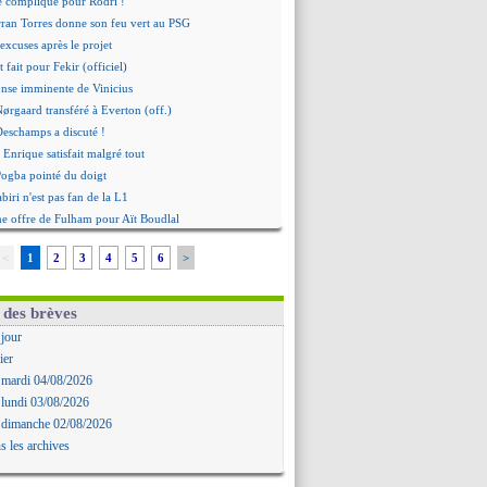
se complique pour Rodri !
rran Torres donne son feu vert au PSG
 excuses après le projet
t fait pour Fekir (officiel)
onse imminente de Vinicius
Nørgaard transféré à Everton (off.)
Deschamps a discuté !
 Enrique satisfait malgré tout
ogba pointé du doigt
biri n'est pas fan de la L1
ne offre de Fulham pour Aït Boudlal
omasson et Cresswell réconciliés
<
1
2
3
4
5
6
>
: Nzonzi avait des pistes en L1
gala sur le départ
senal s'incline face au Real Betis
 des brèves
urde défaite pour le PSG
 jour
 Maresca flou pour Reijnders
ier
rbahçe prend une belle option
 mardi 04/08/2026
: Mbemba arrive libre (officiel)
 lundi 03/08/2026
le plan d'Alvarez à son retour
 dimanche 02/08/2026
remier succès pour Brest
s les archives
 joli but de Greenwood avec le Fener !
 une promesse d'Infantino au Maroc ?