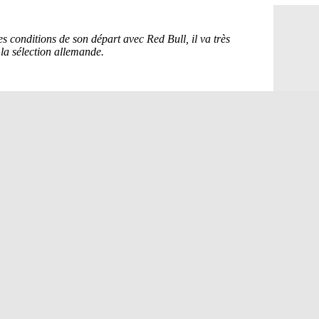
PSG : la c
05/08
Newcastle :
05/08
Real : une 
05/08
Amical : l
05/08
Monaco : Ca
05/08
Atletico : 
05/08
Real : Dio
05/08
Arsenal : H
05/08
Man Utd : B
05/08
Roma : Mol
05/08
Le Havre : 
05/08
Chelsea : 
05/08
Atletico : 
05/08
FIFA : Figo
05/08
Naples : L
05/08
Feyenoord :
05/08
Brest : c'e
05/08
Amical : la
05/08
Amical : u
05/08
Amical : M
05/08
Inter : 40
05/08
Lille : un 
05/08