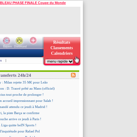
BLEAU PHASE FINALE Coupe du Monde
Résultats
Bayern
Dortmund
Classements
Calendriers
s
|
ransferts 24h/24
y : Milan rejette 35 M€ pour Leão
n : D. Traoré prêté au Mans (officiel)
icius tout proche de prolonger !
 accueil impressionnant pour Salah !
mandé attendu ce jeudi à Madrid !
i, la piste Barça se confirme
uche arrive ce jeudi à Paris !
a Liga quitte beIN Sports !
d'inquiétude pour Rafael Pol