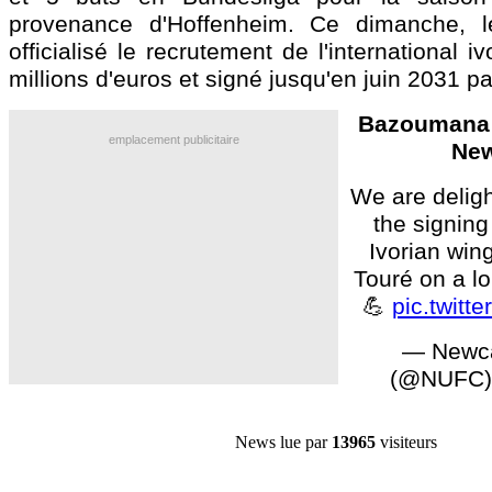
provenance d'Hoffenheim. Ce dimanche, 
officialisé le recrutement de l'international i
millions d'euros et signé jusqu'en juin 2031 pa
Bazoumana 
emplacement publicitaire
New
We are delig
the signing
Ivorian wi
Touré on a l
💪
pic.twitt
— Newca
(@NUFC
News lue par
13965
visiteurs