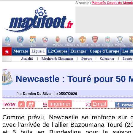
A retenir :
Palmarès Coupe du Mond
OM
PSG
Lyon
Lille
Monaco
Chelsea
Man Utd
Arsenal
Liverpool
ManCity
Ba
+ de clubs
Mercato
Ligue 1
L2/Coupes
Etranger
Coupe d'Europe
Les B
Actualité
|
Résultats & Classement
|
Buteurs
|
Calendrier
|
Equipe
Newcastle : Touré pour 50 M€
Par
Damien Da Silva
-
Le
05/07/2026
+
Imprimer
Email
A
Texte:
-
A
Comme prévu, Newcastle se renforce sur c
avec l'arrivée de l'ailier Bazoumana
Touré
(20
et 5 buts en Bundesliga pour la saison