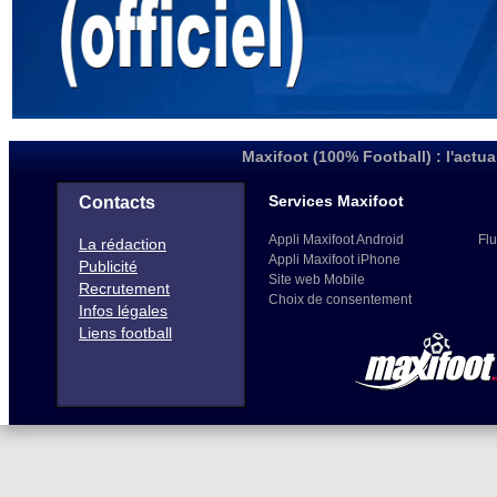
Maxifoot (100% Football) : l'actua
Services Maxifoot
Contacts
Appli Maxifoot Android
Flu
La rédaction
Appli Maxifoot iPhone
Publicité
Site web Mobile
Recrutement
Choix de consentement
Infos légales
Liens football