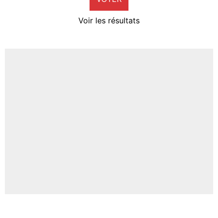
4%
Voir les résultats
Amine Harit
3%
Faris Moumbagna
4%
Un autre joueur
5%
1614 personnes ont participé aux votes.