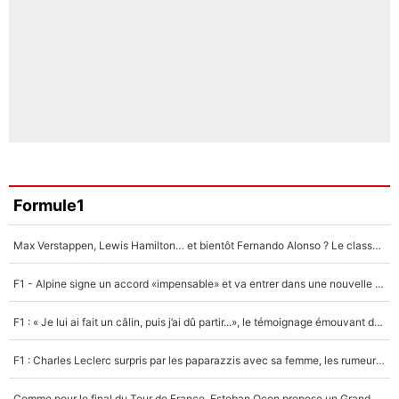
Formule1
Max Verstappen, Lewis Hamilton… et bientôt Fernando Alonso ? Le classement des pilotes les mieux payés en Formule 1 risque de changer !
F1 - Alpine signe un accord «impensable» et va entrer dans une nouvelle dimension : Grande nouvelle pour Pierre Gasly !
F1 : « Je lui ai fait un câlin, puis j’ai dû partir...», le témoignage émouvant de Max Verstappen sur sa fille
F1 : Charles Leclerc surpris par les paparazzis avec sa femme, les rumeurs étaient vraies !
Comme pour le final du Tour de France, Esteban Ocon propose un Grand Prix de Formule 1 à Paris : «Autour de l’Arc de Triomphe, ce serait génial» !