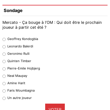
Sondage
Mercato - Ça bouge à l’OM : Qui doit être le prochain
joueur à partir cet été ?
Geoffrey Kondogbia
Geoffrey Kondogbia
38%
Leonardo Balerdi
Leonardo Balerdi
Geronimo Rulli
32%
Quinten Timber
Geronimo Rulli
Pierre-Emile Hojbjerg
5%
Neal Maupay
Quinten Timber
Amine Harit
1%
Faris Moumbagna
Pierre-Emile Hojbjerg
Un autre joueur
9%
VOTER
Neal Maupay