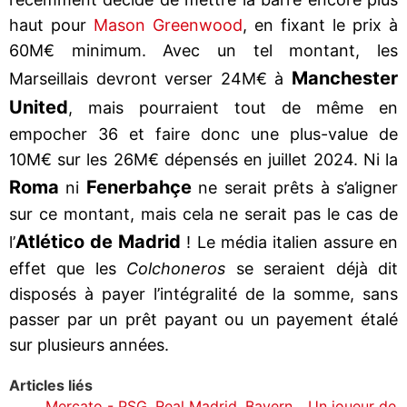
haut pour
Mason Greenwood
, en fixant le prix à
60M€ minimum. Avec un tel montant, les
Manchester
Marseillais devront verser 24M€ à
United
, mais pourraient tout de même en
empocher 36 et faire donc une plus-value de
10M€ sur les 26M€ dépensés en juillet 2024. Ni la
Roma
Fenerbahçe
ni
ne serait prêts à s’aligner
sur ce montant, mais cela ne serait pas le cas de
Atlético de Madrid
l’
! Le média italien assure en
effet que les
Colchoneros
se seraient déjà dit
disposés à payer l’intégralité de la somme, sans
passer par un prêt payant ou un payement étalé
sur plusieurs années.
Articles liés
Mercato - PSG, Real Madrid, Bayern... Un joueur de