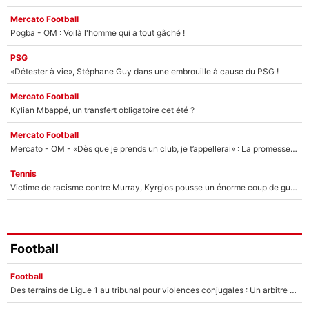
Mercato Football
Pogba - OM : Voilà l'homme qui a tout gâché !
PSG
«Détester à vie», Stéphane Guy dans une embrouille à cause du PSG !
Mercato Football
Kylian Mbappé, un transfert obligatoire cet été ?
Mercato Football
Mercato - OM - «Dès que je prends un club, je t’appellerai» : La promesse de Marcelino au moment de claquer la porte
Tennis
Victime de racisme contre Murray, Kyrgios pousse un énorme coup de gueule !
Football
Football
Des terrains de Ligue 1 au tribunal pour violences conjugales : Un arbitre français encourt une peine de 18 mois de prison !