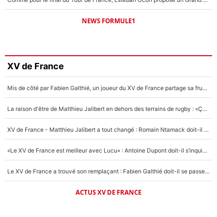
NEWS FORMULE1
XV de France
Mis de côté par Fabien Galthié, un joueur du XV de France partage sa frustration : «ils ne me l’ont pas dit tout de suite»
La raison d'être de Matthieu Jalibert en dehors des terrains de rugby : «Ça m'atteint autant que si tu touches à un membre de ma famille»
XV de France - Matthieu Jalibert a tout changé : Romain Ntamack doit-il s’inquiéter pour sa place à un an de la Coupe du monde ?
«Le XV de France est meilleur avec Lucu» : Antoine Dupont doit-il s’inquiéter pour sa place ?
Le XV de France a trouvé son remplaçant : Fabien Galthié doit-il se passer d'Antoine Dupont ?
ACTUS XV DE FRANCE