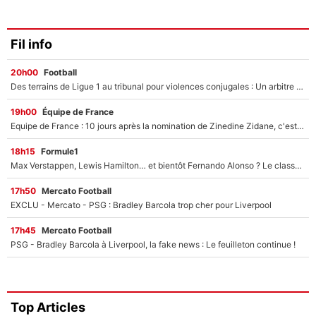
Fil info
20h00
Football
Des terrains de Ligue 1 au tribunal pour violences conjugales : Un arbitre français encourt une peine de 18 mois de prison !
19h00
Équipe de France
Equipe de France : 10 jours après la nomination de Zinedine Zidane, c'est au tour de son fils de prendre un nouveau départ !
18h15
Formule1
Max Verstappen, Lewis Hamilton… et bientôt Fernando Alonso ? Le classement des pilotes les mieux payés en Formule 1 risque de changer !
17h50
Mercato Football
EXCLU - Mercato - PSG : Bradley Barcola trop cher pour Liverpool
17h45
Mercato Football
PSG - Bradley Barcola à Liverpool, la fake news : Le feuilleton continue !
Top Articles