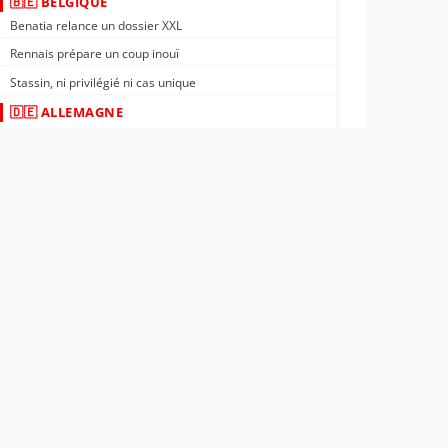
🇧🇪 BELGIQUE
Benatia relance un dossier XXL
Rennais prépare un coup inouï
Stassin, ni privilégié ni cas unique
🇩🇪 ALLEMAGNE
Nantes : Tylel Tati vers l'Allemagne ?
Rennais : transfert négocié en Allemagne
PSG : confirmé, un crack file vers l'Allemagne
🇬🇵 GUADELOUPE
OM : un ailier guadeloupéen à 18M€
Rennais : meneur de jeu guadeloupéen trouvé
ASSE : départ officiel d'Yvann Maçon
🌍 AFRIQUE
OL : nouveau partenaire en Afrique
Nantes : Kombouaré sur un champion d'Afrique
Côte d'Ivoire : le sourire de Désiré Doué