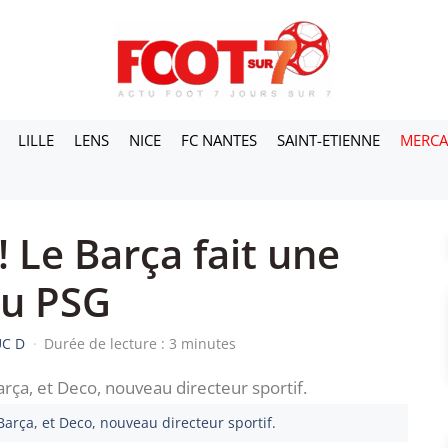
LILLE
LENS
NICE
FC NANTES
SAINT-ETIENNE
MERC
! Le Barça fait une
au PSG
UC D
·
Durée de lecture : 3 minutes
arça, et Deco, nouveau directeur sportif.