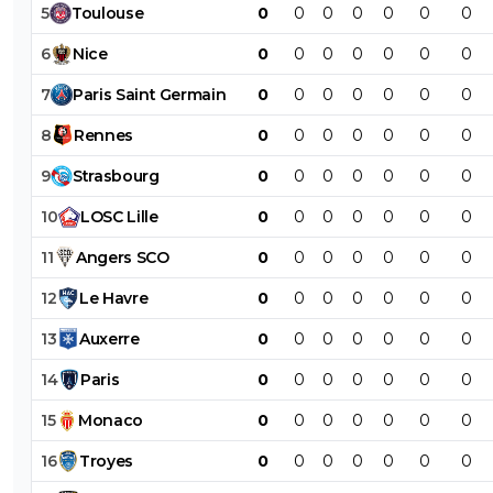
5
Toulouse
0
0
0
0
0
0
0
6
Nice
0
0
0
0
0
0
0
7
Paris
Saint
Germain
0
0
0
0
0
0
0
8
Rennes
0
0
0
0
0
0
0
9
Strasbourg
0
0
0
0
0
0
0
10
LOSC
Lille
0
0
0
0
0
0
0
11
Angers
SCO
0
0
0
0
0
0
0
12
Le
Havre
0
0
0
0
0
0
0
13
Auxerre
0
0
0
0
0
0
0
14
Paris
0
0
0
0
0
0
0
15
Monaco
0
0
0
0
0
0
0
16
Troyes
0
0
0
0
0
0
0