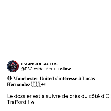
PSGINSIDE-ACTUS
@
PSGInside_Actu
·
Follow
🔴 𝐌𝐚𝐧𝐜𝐡𝐞𝐬𝐭𝐞𝐫 𝐔𝐧𝐢𝐭𝐞𝐝 𝐬'𝐢𝐧𝐭𝐞́𝐫𝐞𝐬𝐬𝐞 𝐚̀ 𝐋𝐮𝐜𝐚𝐬 
𝐇𝐞𝐫𝐧𝐚𝐧𝐝𝐞𝐳 🇫🇷👀

Le dossier est à suivre de près du côté d'Ol
Trafford ! 🔥
