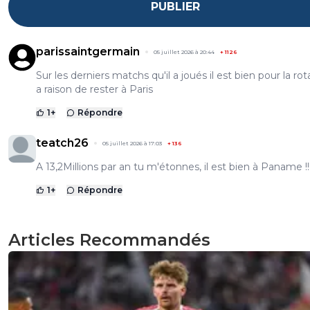
PUBLIER
parissaintgermain
05 juillet 2026 à 20:44
+
1126
Sur les derniers matchs qu'il a joués il est bien pour la rota
a raison de rester à Paris
1
+
Répondre
teatch26
05 juillet 2026 à 17:03
+
136
A 13,2Millions par an tu m'étonnes, il est bien à Paname !!
1
+
Répondre
Articles Recommandés