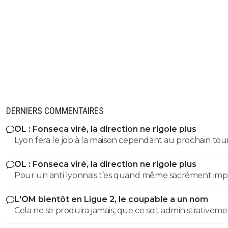
DERNIERS COMMENTAIRES
OL : Fonseca viré, la direction ne rigole plus
Lyon fera le job à la maison cependant au prochain tour 
faudra augmenter le niveau de jeu.
OL : Fonseca viré, la direction ne rigole plus
Pour un anti lyonnais t’es quand même sacrément imp
L'OM bientôt en Ligue 2, le coupable a un nom
Cela ne se produira jamais, que ce soit administrativem
sportivement. Pour la bonne raison que tout comme l'