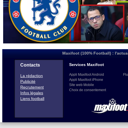
Maxifoot (100% Football) : l'actua
Services Maxifoot
Contacts
Appli Maxifoot Android
Flu
La rédaction
Appli Maxifoot iPhone
Publicité
Site web Mobile
Recrutement
Choix de consentement
Infos légales
Liens football