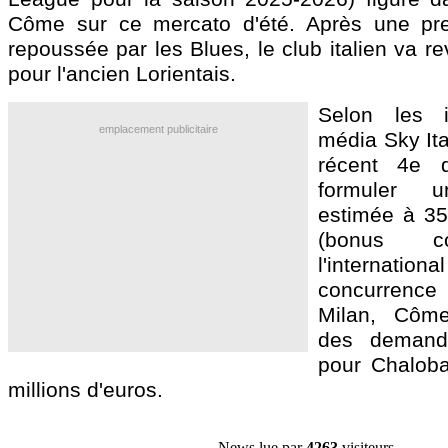
Côme sur ce mercato d'été. Après une pr
repoussée par les Blues, le club italien va re
pour l'ancien Lorientais.
Selon les i
emplacement publicitaire
média Sky Ita
récent 4e 
formuler u
estimée à 35 
(bonus c
l'internatio
concurrenc
Milan, Côm
des demand
pour Chaloba
millions d'euros.
News lue par
4263
visiteurs