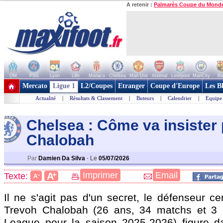
A retenir :
Palmarès Coupe du Mond
OM
PSG
Lyon
Lille
Monaco
Chelsea
Man Utd
Arsenal
Liverpool
ManCity
Ba
+ de clubs
Mercato
Ligue 1
L2/Coupes
Etranger
Coupe d'Europe
Les B
Actualité
|
Résultats & Classement
|
Buteurs
|
Calendrier
|
Equipe
Chelsea : Côme va insister
Chalobah
Par
Damien Da Silva
-
Le
05/07/2026
+
Imprimer
Email
A
Texte:
-
A
Il ne s'agit pas d'un secret, le défenseur c
Trevoh
Chalobah
(26 ans, 34 matchs et 3 
League pour la saison 2025-2026) figure d