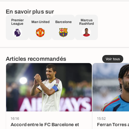
En savoir plus sur
Premier
Marcus
Man United
Barcelone
League
Rashford
Articles recommandés
Voir tous
16:16
15:52
Accord entre le FC Barcelone et
Ferran Torres a