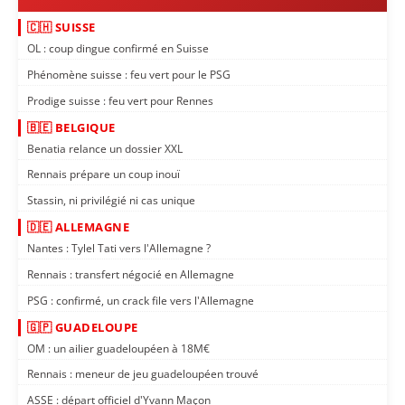
🇨🇭 SUISSE
OL : coup dingue confirmé en Suisse
Phénomène suisse : feu vert pour le PSG
Prodige suisse : feu vert pour Rennes
🇧🇪 BELGIQUE
Benatia relance un dossier XXL
Rennais prépare un coup inouï
Stassin, ni privilégié ni cas unique
🇩🇪 ALLEMAGNE
Nantes : Tylel Tati vers l'Allemagne ?
Rennais : transfert négocié en Allemagne
PSG : confirmé, un crack file vers l'Allemagne
🇬🇵 GUADELOUPE
OM : un ailier guadeloupéen à 18M€
Rennais : meneur de jeu guadeloupéen trouvé
ASSE : départ officiel d'Yvann Maçon