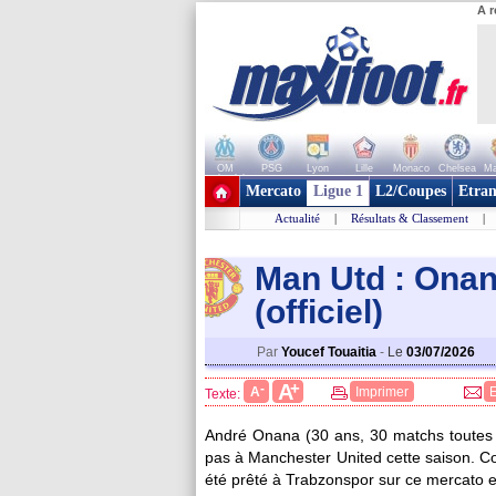
A r
OM
PSG
Lyon
Lille
Monaco
Chelsea
Ma
+ de clubs
Mercato
Ligue 1
L2/Coupes
Etran
Actualité
|
Résultats & Classement
|
Man Utd : Onan
(officiel)
Par
Youcef Touaitia
-
Le
03/07/2026
+
A
-
A
Imprimer
Texte:
André
Onana
(30 ans, 30 matchs toutes 
pas à Manchester United cette saison. 
été prêté à Trabzonspor sur ce mercato es