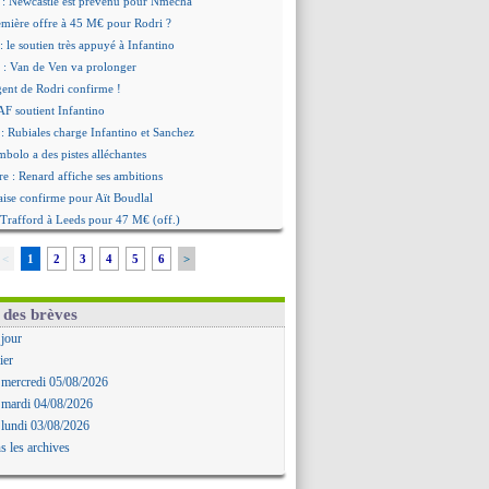
: Newcastle est prévenu pour Nmecha
emière offre à 45 M€ pour Rodri ?
: le soutien très appuyé à Infantino
 : Van de Ven va prolonger
agent de Rodri confirme !
AF soutient Infantino
 Rubiales charge Infantino et Sanchez
bolo a des pistes alléchantes
re : Renard affiche ses ambitions
aise confirme pour Aït Boudlal
 Trafford à Leeds pour 47 M€ (off.)
irkzee vers la Juventus ?
<
1
2
3
4
5
6
>
onaco s'impose contre Getafe
r Zakarian et sa relation avec Kita
b prêt à libérer Kondogbia ?
 des brèves
e message touchant d'Akliouche
 jour
as en remet une couche
ier
FA maintient la pression
 mercredi 05/08/2026
s encense Luis Enrique
 mardi 04/08/2026
cius jusqu'en 2032 (officiel)
 lundi 03/08/2026
gala va rejoindre Getafe
s les archives
ffre refusée pour Aguerd
t confirmé pour Vinicius