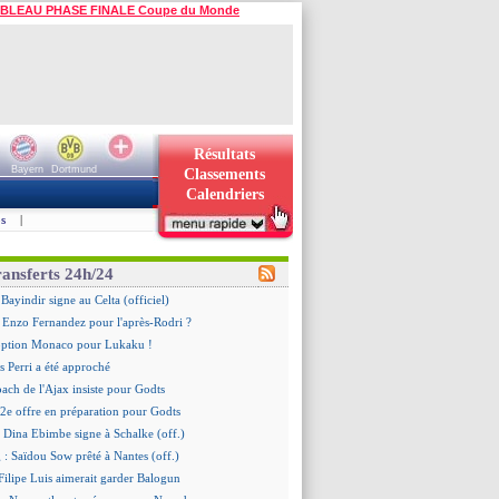
BLEAU PHASE FINALE Coupe du Monde
Résultats
Bayern
Dortmund
Classements
Calendriers
s
|
ransferts 24h/24
Bayindir signe au Celta (officiel)
 Enzo Fernandez pour l'après-Rodri ?
'option Monaco pour Lukaku !
 Perri a été approché
oach de l'Ajax insiste pour Godts
2e offre en préparation pour Godts
: Dina Ebimbe signe à Schalke (off.)
 : Saïdou Sow prêté à Nantes (off.)
ilipe Luis aimerait garder Balogun