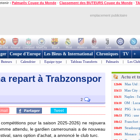
etenir :
Palmarès Coupe du Monde
-
Classement des BUTEURS Coupe du Monde
-
TA
emplacement publicitaire
n Utd
Arsenal
Liverpool
ManCity
Barca
Real
Atletico
Milan
Juve
Inter
Naples
ger
Coupe d'Europe
Les Bleus & International
Chroniques
TV
+
Buteurs
|
Calendrier
|
Equipe type
|
Tableau Transferts
|
Palmarès
|
Les Club
a repart à Trabzonspor
Actu et t
Man Utd : 
12h06
Man City :
11h53
Naples : l
11h31
2
OM : Lucas
11h10
PSG : le c
10h52
Email
Tweet
PSG : une 
10h33
Francfort 
10h12
compétitions pour la saison 2025-2026) ne rejouera
Strasbourg
10h09
Comme attendu, le gardien camerounais a de nouveau
Monaco : F
10h05
tival, sans option d'achat, a annoncé le club turc.