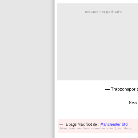
emplacement publicitaire
— Trabzonspor 
News 
la page Maxifoot de :
Manchester Utd
bilan, stats, résultats, calendrier, effectif, transferts, ...