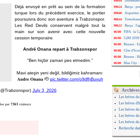
Dortmund 
09h44
Déjà envoyé en prêt au sein de la formation
Barça : pr
09h24
turque lors du précédent exercice, le portier
Argentine 
09h06
poursuivra donc son aventure à Trabzonspor.
Tottenham
08h44
Les Red Devils conservent malgré tout la
Barça : l'
08h22
main sur son avenir avec cette nouvelle
FIFA : la C
06/08
cession temporaire.
CdM 2030 :
06/08
Rennes : Em
06/08
André Onana repart à Trabzonspor
Côte d'Ivoi
06/08
Rennes : H
06/08
“Ben hiçbir zaman pes etmedim.”
Man City :
06/08
Man Utd : Z
06/08
Mavi ateşin yeni değil, bildiğimiz kahramanı:
Amical : M
06/08
𝐀𝐧𝐝𝐫𝐞 𝐎𝐧𝐚𝐧𝐚 🫡
pic.twitter.com/o9dfhBuvuh
Nantes : De
06/08
OM : le clu
06/08
Archives
(@Trabzonspor)
July 3, 2026
Monaco : l
06/08
Les brèves du
FIFA : Teb
06/08
Les brèves d'h
lue par
7363
visiteurs
FIFA : l'UE
06/08
Les brèves du
PSG : Teba
06/08
Les brèves du
Real : Vini
06/08
Les brèves du
Lyon : Man
06/08
Recherche dan
OM : une o
06/08
Real : c'es
06/08