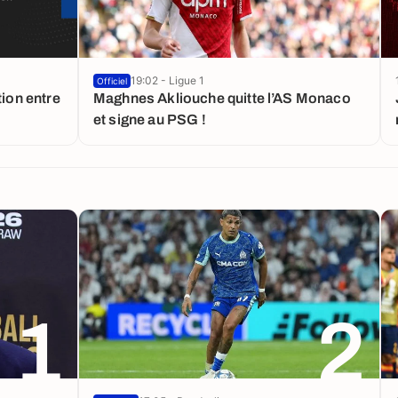
19:02 - Ligue 1
Officiel
tion entre
Maghnes Akliouche quitte l’AS Monaco
et signe au PSG !
1
2