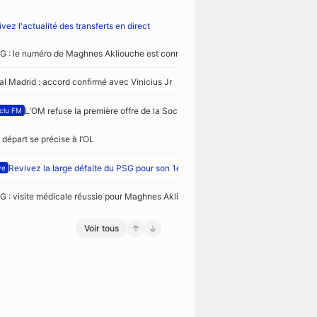
vez l'actualité des transferts en direct
G : le numéro de Maghnes Akliouche est connu
al Madrid : accord confirmé avec Vinicius Jr
L’OM refuse la première offre de la Sociedad pour Nayef Aguerd !
clu FM
 départ se précise à l’OL
Revivez la large défaite du PSG pour son 1er match de préparation face à Maj
ve
G : visite médicale réussie pour Maghnes Akliouche
Voir tous