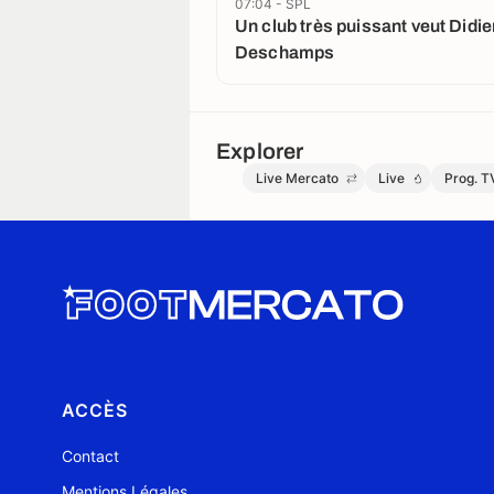
07:04 - SPL
Un club très puissant veut Didie
Deschamps
Explorer
Live Mercato
Live
Prog. T
ACCÈS
Contact
Mentions Légales