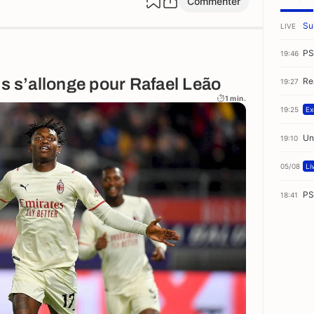
Commenter
Sui
LIVE
PS
19:46
ts s’allonge pour Rafael Leão
Re
19:27
1 min.
19:25
Ex
Un
19:10
05/08
Li
PS
18:41