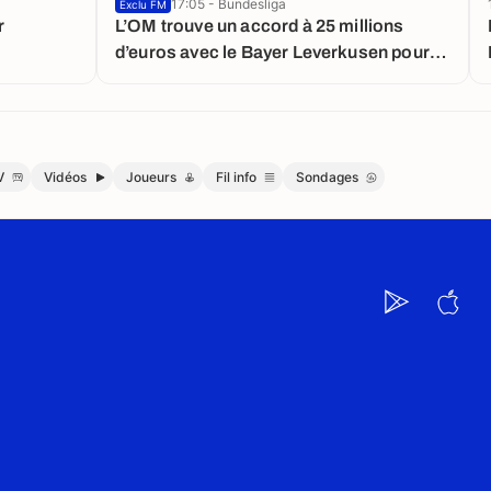
17:05 - Bundesliga
Exclu FM
r
L’OM trouve un accord à 25 millions
d’euros avec le Bayer Leverkusen pour
Facundo Medina
V
Vidéos
Joueurs
Fil info
Sondages