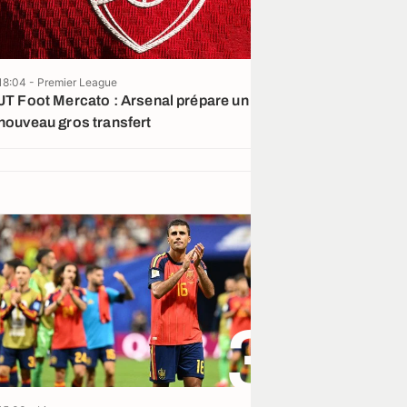
18:04 - Premier League
16:05 - Liga
Officiel
JT Foot Mercato : Arsenal prépare un
Le Real Madrid 
nouveau gros transfert
Diomandé cont
3