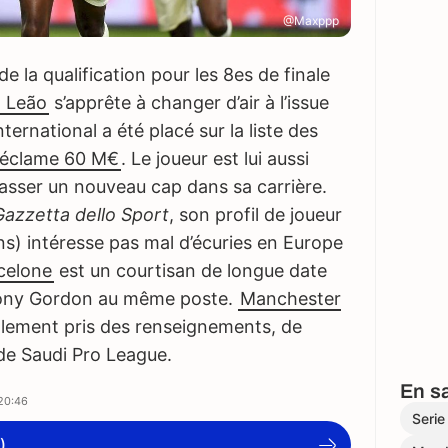
@Maxppp
de la qualification pour les 8es de finale
l Leão
s’apprête à changer d’air à l’issue
ernational a été placé sur la liste des
réclame 60 M€
. Le joueur est lui aussi
asser un nouveau cap dans sa carrière.
Gazzetta dello Sport
, son profil de joueur
ns) intéresse pas mal d’écuries en Europe
celone
est un courtisan de longue date
thony Gordon au même poste.
Manchester
lement pris des renseignements, de
de Saudi Pro League.
En sa
20:46
Serie
)