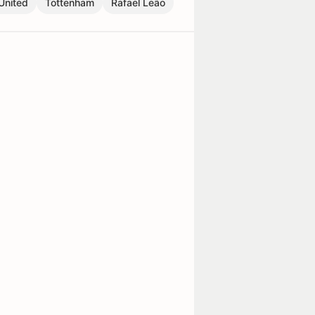
United
Tottenham
Rafael Leão