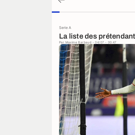
Serie A
La liste des prétendan
Par
Maxime Barbaud
- 04/07 - 00:47