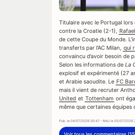
Titulaire avec le Portugal lors 
contre la Croatie (2-1),
Rafae
de cette Coupe du Monde. L’int
transferts par l’AC Milan,
qui 
convaincu d’avoir besoin de p
Selon les informations de
La 
explosif et expérimenté (27 a
et Arabie saoudite. Le
FC Bar
mais il vient de recruter An
United
et
Tottenham
ont éga
même que certaines équipes 
Pub. le
04/07/2026 00:47
- MAJ le
05/07/2026 
Voir tous les commentaires (15