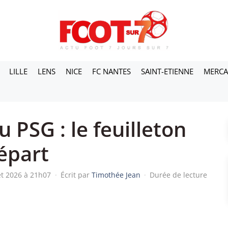
LILLE
LENS
NICE
FC NANTES
SAINT-ETIENNE
MERC
 PSG : le feuilleton
épart
let 2026 à 21h07
·
Écrit par
Timothée Jean
·
Durée de lecture