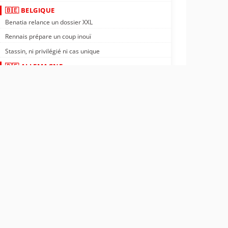
🇧🇪 BELGIQUE
Benatia relance un dossier XXL
Rennais prépare un coup inouï
Stassin, ni privilégié ni cas unique
🇩🇪 ALLEMAGNE
Nantes : Tylel Tati vers l'Allemagne ?
Rennais : transfert négocié en Allemagne
PSG : confirmé, un crack file vers l'Allemagne
🇬🇵 GUADELOUPE
OM : un ailier guadeloupéen à 18M€
Rennais : meneur de jeu guadeloupéen trouvé
ASSE : départ officiel d'Yvann Maçon
🌍 AFRIQUE
OL : nouveau partenaire en Afrique
Nantes : Kombouaré sur un champion d'Afrique
Côte d'Ivoire : le sourire de Désiré Doué