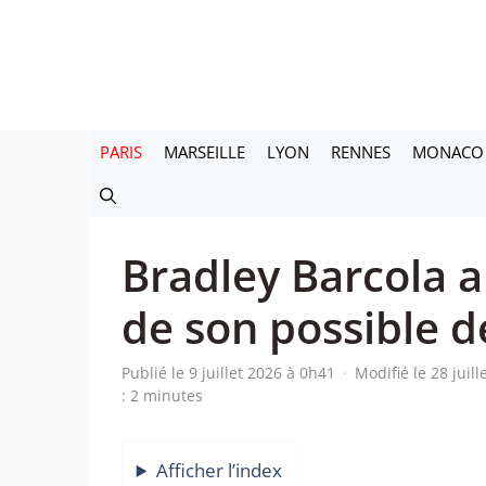
Aller
au
contenu
PARIS
MARSEILLE
LYON
RENNES
MONACO
Bradley Barcola au
de son possible d
Publié le 9 juillet 2026 à 0h41
·
Modifié le 28 juil
: 2 minutes
Afficher l’index