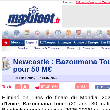
A retenir :
Palmarès Coupe du Mond
OM
PSG
Lyon
Lille
Monaco
Chelsea
Man Utd
Arsenal
Liverpool
ManCity
Ba
+ de clubs
Mercato
Ligue 1
L2/Coupes
Etranger
Coupe d'Europe
Les B
Actualité
|
Résultats & Classement
|
Buteurs
|
Calendrier
|
Equipe
Newcastle : Bazoumana Tou
pour 50 M€
Par
Eric Bethsy
-
Le
01/07/2026
+
Imprimer
Email
A
Texte:
-
A
Eliminé en 16es de finale du Mondial 20
d'Ivoire,
Bazoumana Touré
(20 ans, 30 matc
Bundesliga pour la saison 2025-2026) va pouv