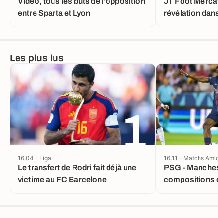
Vidéo, tous les buts de l'opposition
JT Foot Mercat
entre Sparta et Lyon
révélation dans
Álvarez
Les plus lus
1
16:04 - Liga
16:11 - Matchs Ami
Le transfert de Rodri fait déjà une
PSG - Manchest
victime au FC Barcelone
compositions o