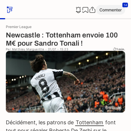
14
Commenter
Premier League
Newcastle : Tottenham envoie 100
M€ pour Sandro Tonali !
Par
Matthieu Margueritte
- 01/07 - 15:23
1 min.
@Maxppp
Décidément, les patrons de
Tottenham
font
tout pour régaler Roberto De Zerbi sur le