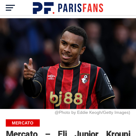
@Photo by Eddie Keogh/Getty Images)
MERCATO
Mercato – Eli Junior Kroupi