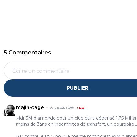
5 Commentaires
PUBLIER
majin-cage
30 juin 2026 à 20:04
+
1295
Mdr 3M d amende pour un club qui a dépensé 1,75 Millia
moins de 3ans en indemnités de transfert, un pourboire...
Par contre le PSG pour le meme motif c est 65M d ame