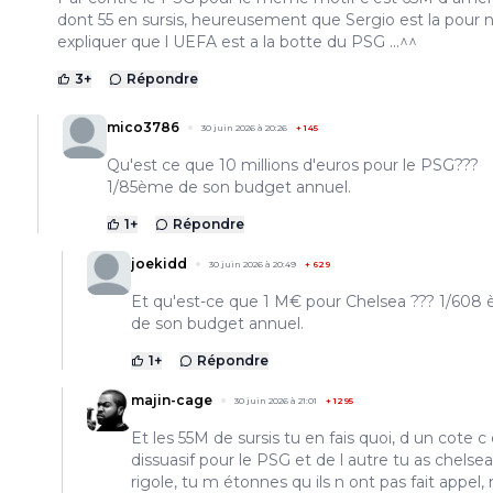
dont 55 en sursis, heureusement que Sergio est la pour 
expliquer que l UEFA est a la botte du PSG ...^^
3
+
Répondre
mico3786
30 juin 2026 à 20:26
+
145
Qu'est ce que 10 millions d'euros pour le PSG???
1/85ème de son budget annuel.
1
+
Répondre
joekidd
30 juin 2026 à 20:49
+
629
Et qu'est-ce que 1 M€ pour Chelsea ??? 1/608
de son budget annuel.
1
+
Répondre
majin-cage
30 juin 2026 à 21:01
+
1295
Et les 55M de sursis tu en fais quoi, d un cote c
dissuasif pour le PSG et de l autre tu as chelsea
rigole, tu m étonnes qu ils n ont pas fait appe