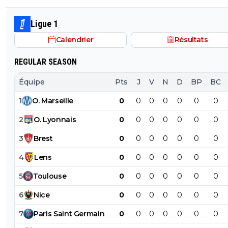
parte pour 140 millions apres 1 seule bonne saison en
bundesliga,l'annee derniere liverpool n'avait pas hesité 
Ligue 1
prendre isaak 150 millions,wirtz 130 millions!La on p)arle
Calendrier
Résultats
double champion d'europe,international,encore tres j
et qui a prouvé (sans compter sa marge de progression)
REGULAR SEASON
parce qu'on est un club francais on devrait leur faire de
fleurs et s'agenouiller devant eux
Équipe
Pts
J
V
N
D
BP
BC
1
O
.
Marseille
0
0
0
0
0
0
0
2
O
.
Lyonnais
0
0
0
0
0
0
0
3
Brest
0
0
0
0
0
0
0
4
Lens
0
0
0
0
0
0
0
5
Toulouse
0
0
0
0
0
0
0
6
Nice
0
0
0
0
0
0
0
7
Paris
Saint
Germain
0
0
0
0
0
0
0