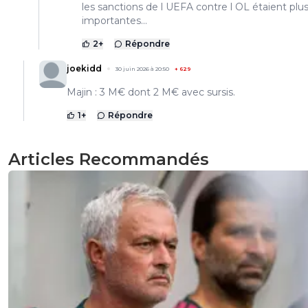
les sanctions de l UEFA contre l OL étaient plu
importantes...
2
+
Répondre
joekidd
30 juin 2026 à 20:50
+
629
Majin : 3 M€ dont 2 M€ avec sursis.
1
+
Répondre
Articles Recommandés