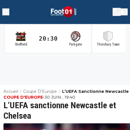
20:30
2
Sheffield
Parkgate
Thornbury Town
Accueil
Coupe D'Europe
L’UEFA Sanctionne Newcastle 
COUPE D'EUROPE
•
30 JUIN , 19:40
Chelsea
L’UEFA sanctionne Newcastle et
Chelsea