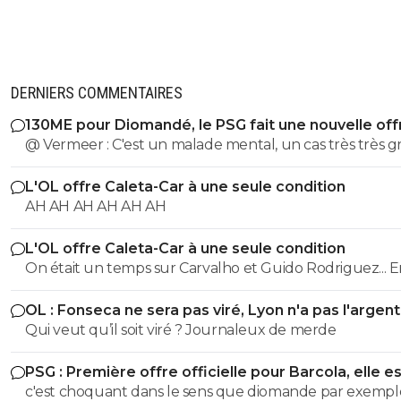
DERNIERS COMMENTAIRES
130ME pour Diomandé, le PSG fait une nouvelle off
@ Vermeer : C'est un malade mental, un cas très très gr
Beaucoup plus grave que l'autre porc sur maxi.
L'OL offre Caleta-Car à une seule condition
AH AH AH AH AH AH
L'OL offre Caleta-Car à une seule condition
On était un temps sur Carvalho et Guido Rodriguez... 
panic buy, Blanc a bien validé ce joueur, je ne vois pas l
OL : Fonseca ne sera pas viré, Lyon n'a pas l'argen
raccourci.
le faire
Qui veut qu’il soit viré ? Journaleux de merde
PSG : Première offre officielle pour Barcola, elle e
choquante
c'est choquant dans le sens que diomande par exempl