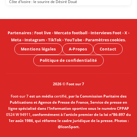
Côte d'Ivoire : le sourire de Désiré Doué
Partenaires
:
Foot live
-
Mercato football
-
Interviews Foot
-
X
-
Meta
-
Instagram
-
TikTok
-
YouTube
-
Paramètres cookies
.
Mentions légales
A-Propos
Contact
Politique de confidentialité
2026 © Foot sur 7
Foot-sur 7
est un média
certifié
, par la Commission Paritaire des
Publications et Agence de Presse de France, Service de presse en
ligne spécialisé dans l'Information sportive sous le numéro CPPAP
0524 W 94911
, conformément à l'article premier de la loi n°86-897 du
1er août 1986, qui réforme le cadre juridique de la presse. Photos :
@IconSport.