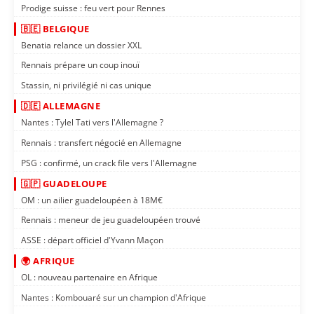
Prodige suisse : feu vert pour Rennes
🇧🇪 BELGIQUE
Benatia relance un dossier XXL
Rennais prépare un coup inouï
Stassin, ni privilégié ni cas unique
🇩🇪 ALLEMAGNE
Nantes : Tylel Tati vers l'Allemagne ?
Rennais : transfert négocié en Allemagne
PSG : confirmé, un crack file vers l'Allemagne
🇬🇵 GUADELOUPE
OM : un ailier guadeloupéen à 18M€
Rennais : meneur de jeu guadeloupéen trouvé
ASSE : départ officiel d'Yvann Maçon
🌍 AFRIQUE
OL : nouveau partenaire en Afrique
Nantes : Kombouaré sur un champion d'Afrique