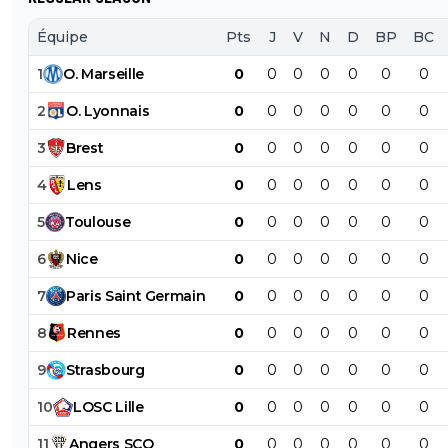
Équipe
Pts
J
V
N
D
BP
BC
1
O
.
Marseille
0
0
0
0
0
0
0
2
O
.
Lyonnais
0
0
0
0
0
0
0
3
Brest
0
0
0
0
0
0
0
4
Lens
0
0
0
0
0
0
0
5
Toulouse
0
0
0
0
0
0
0
6
Nice
0
0
0
0
0
0
0
7
Paris
Saint
Germain
0
0
0
0
0
0
0
8
Rennes
0
0
0
0
0
0
0
9
Strasbourg
0
0
0
0
0
0
0
10
LOSC
Lille
0
0
0
0
0
0
0
11
Angers
SCO
0
0
0
0
0
0
0