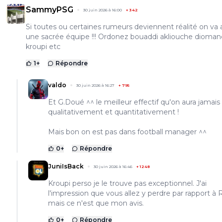
SammyPSG
30 juin 2026 à 16:00
+
342
Si toutes ou certaines rumeurs deviennent réalité on va 
une sacrée équipe !!! Ordonez bouaddi akliouche dioma
kroupi etc
1
+
Répondre
valdo
30 juin 2026 à 16:27
+
795
Et G.Doué ^^ le meilleur effectif qu'on aura jamais
qualitativement et quantitativement !
Mais bon on est pas dans football manager ^^
0
+
Répondre
JuniIsBack
30 juin 2026 à 16:46
+
1248
Kroupi perso je le trouve pas exceptionnel. J'ai
l'impression que vous allez y perdre par rapport à
mais ce n'est que mon avis.
0
+
Répondre