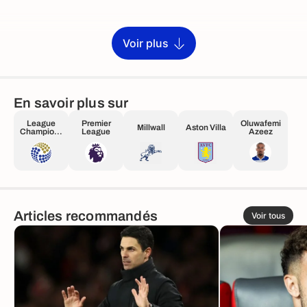
Voir plus
En savoir plus sur
League
Premier
Oluwafemi
Millwall
Aston Villa
Champions
League
Azeez
hip
Articles recommandés
Voir tous