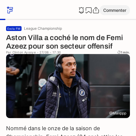
Commenter
League Championship
Exclu FM
Aston Villa a coché le nom de Femi
Azeez pour son secteur offensif
Par
Clinton Ayooye
- 27/06 - 17:30
1 min.
@Maxppp
Nommé dans le onze de la saison de