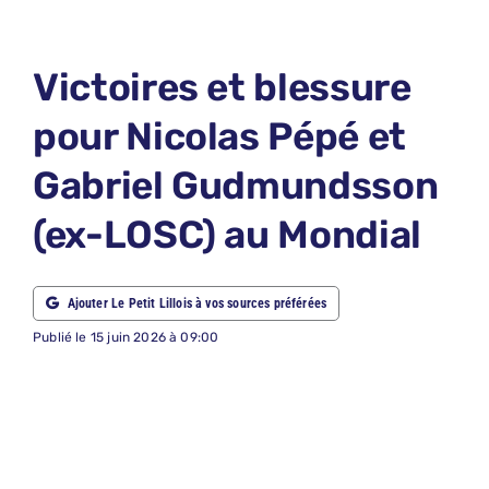
LE PETIT 
LE PETIT 
Victoires et blessure
ABONNEM
pour Nicolas Pépé et
NOUS CON
Gabriel Gudmundsson
NOUS SUI
(ex-LOSC) au Mondial
Recherche
Ajouter Le Petit Lillois à vos sources préférées
Publié le 15 juin 2026 à 09:00