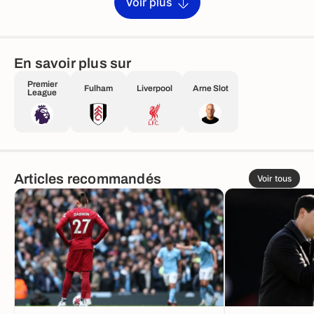
Voir plus
En savoir plus sur
Premier
Fulham
Liverpool
Arne Slot
League
Articles recommandés
Voir tous