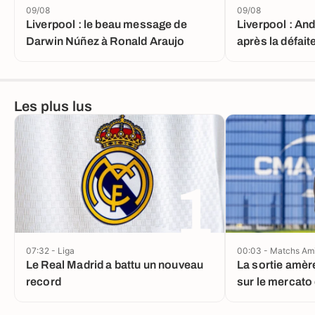
09/08
09/08
Liverpool : le beau message de
Liverpool : And
Darwin Núñez à Ronald Araujo
après la défai
Les plus lus
1
07:32 - Liga
00:03 - Matchs Am
Le Real Madrid a battu un nouveau
La sortie amè
record
sur le mercato