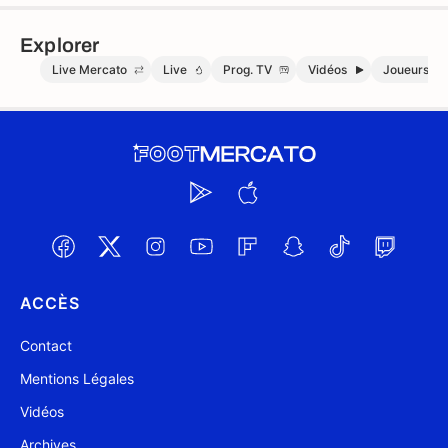
Explorer
Live Mercato
Live
Prog. TV
Vidéos
Joueurs
ACCÈS
Contact
Mentions Légales
Vidéos
Archives