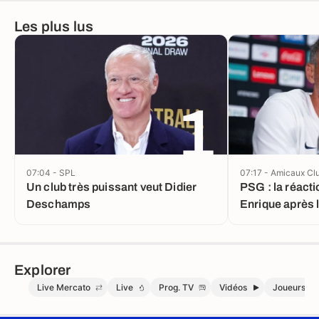
Les plus lus
1
07:04 - SPL
07:17 - Amicaux Cl
Un club très puissant veut Didier
PSG : la réacti
Deschamps
Enrique après 
Explorer
Live Mercato
Live
Prog. TV
Vidéos
Joueurs