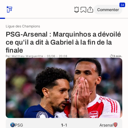
34
Commenter
Ligue des Champions
PSG-Arsenal : Marquinhos a dévoilé
ce qu’il a dit à Gabriel à la fin de la
finale
Par
Matthieu Margueritte
- 03/06 - 20:08
3 min.
@Maxppp
PSG
1
-
1
Arsenal