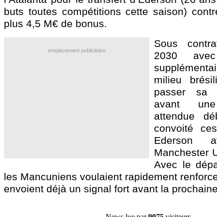
buts toutes compétitions cette saison) contr
plus 4,5 M€ de bonus.
Sous contra
emplacement publicitaire
2030 ave
supplémentai
milieu brési
passer sa v
avant une o
attendue déb
convoité ces
Ederson a
Manchester Un
Avec le dépa
les Mancuniens voulaient rapidement renforcer
envoient déjà un signal fort avant la prochain
News lue par
9075
visiteurs