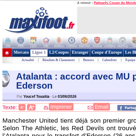
A retenir :
Palmarès Coupe du Mond
OM
PSG
Lyon
Lille
Monaco
Chelsea
Man Utd
Arsenal
Liverpool
ManCity
Ba
+ de clubs
Mercato
Ligue 1
L2/Coupes
Etranger
Coupe d'Europe
Les B
Actualité
|
Résultats & Classement
|
Buteurs
|
Calendrier
|
Equipe
Atalanta : accord avec MU 
Ederson
Par
Youcef Touaitia
-
Le
03/06/2026
+
Imprimer
Email
A
Texte:
-
A
Manchester United tient déjà son premier gros
Selon The Athletic, les Red Devils ont trouv
l’Atalanta pour le transfert d’
Ederson
(26 ans