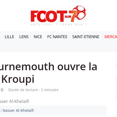
LILLE
LENS
NICE
FC NANTES
SAINT-ETIENNE
MERC
urnemouth ouvre la
 Kroupi
 D
·
Durée de lecture : 2 minutes
: Nasser Al-Khelaïfi