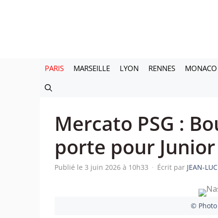
Aller
au
contenu
PARIS
MARSEILLE
LYON
RENNES
MONACO
Mercato PSG : Bo
porte pour Junior
Publié le 3 juin 2026 à 10h33
·
Écrit par
JEAN-LUC
© Photo 