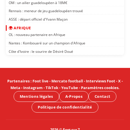
OM : un ailier guadeloupéen à 18M€
Rennais : meneur de jeu guadeloupéen trouvé
ASSE : départ officiel d'Yvann Maçon
🌍 AFRIQUE
OL : nouveau partenaire en Afrique
Nantes : Kombouaré sur un champion d'Afrique
Côte d'Ivoire : le sourire de Désiré Doué
Partenaires
:
Foot live
-
Mercato football
-
Interviews Foot
-
X
-
Meta
-
Instagram
-
TikTok
-
YouTube
-
Paramètres cookies
.
Mentions légales
A-Propos
Contact
Politique de confidentialité
2026 © Foot sur 7