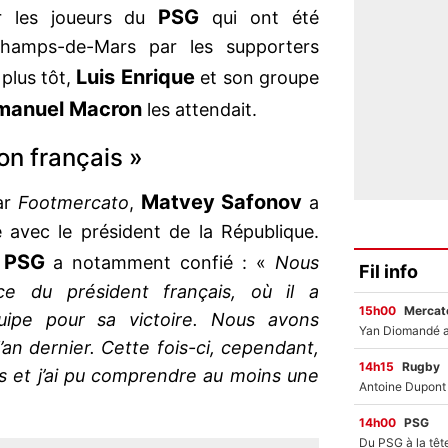
PSG
r les joueurs du
qui ont été
Champs-de-Mars par les supporters
Luis Enrique
 plus tôt,
et son groupe
anuel Macron
les attendait.
on français »
Matvey Safonov
ar
Footmercato
,
a
 avec le président de la République.
PSG
u
a notamment confié : «
Nous
Fil info
e du président français, où il a
15h00
Mercato
équipe pour sa victoire. Nous avons
an dernier. Cette fois-ci, cependant,
14h15
Rugby
is et j’ai pu comprendre au moins une
14h00
PSG