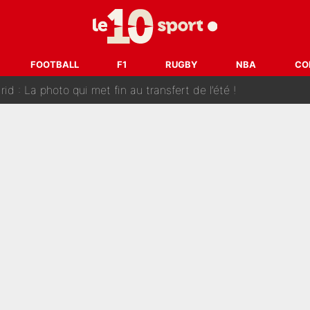
FOOTBALL
F1
RUGBY
NBA
CO
 : La photo qui met fin au transfert de l’été !
naere officialisent enfin leur couple : La photo qui enflamme 
emplacer Gianni Infantino ? «Il serait un mauvais président», le patron de
ue prêt à l’écarter au PSG, la décision qui va accélérer son tr
erminé : Kylian Mbappé et Lamine Yamal changent de chaîne, «le moment é