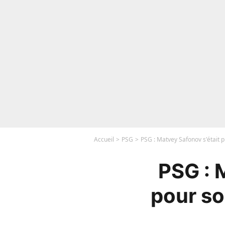
Accueil
PSG
PSG : Matvey Safonov s'était
PSG : 
pour s