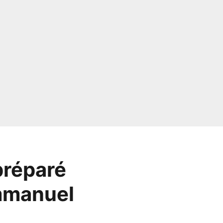
préparé
mmanuel