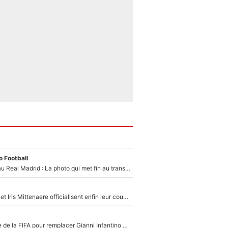
 Football
Yan Diomandé au Real Madrid : La photo qui met fin au transfert de l’été !
Antoine Dupont et Iris Mittenaere officialisent enfin leur couple : La photo qui enflamme les réseaux sociaux
Du PSG à la tête de la FIFA pour remplacer Gianni Infantino ? «Il serait un mauvais président», le patron de la Liga s'attaque à Nasser Al-Khelaïfi !