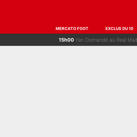
MERCATO FOOT
EXCLUS DU 10
15h00
Yan Diomandé au Real Madrid
14h15
Antoine Dupont et Iris Mitte
14h00
Du PSG à la tête de la FIFA pour r
13h30
Bradley Barcola : Luis Enriq
13h00
La Liga sur beIN SPORTS, c’est t