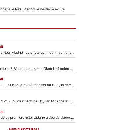
hève le Real Madrid, le vestiaire exulte
ll
Yan Diomandé au Real Madrid : La photo qui met fin au transfert de l’été !
Du PSG à la tête de la FIFA pour remplacer Gianni Infantino ? «Il serait un mauvais président», le patron de la Liga s'attaque à Nasser Al-Khelaïfi !
ll
Bradley Barcola : Luis Enrique prêt à l’écarter au PSG, la décision qui va accélérer son transfert à Liverpool ?
La Liga sur beIN SPORTS, c’est terminé : Kylian Mbappé et Lamine Yamal changent de chaîne, «le moment était venu d'ouvrir un nouveau chapitre»
ce
Avant l’annonce de sa première liste, Zidane a décidé d’accueillir une nouvelle tête en équipe de France
NEWS FOOTBALL