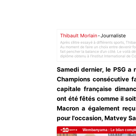
Thibault Morlain
-
Journaliste
Après s’être essayé à différents sports, Thiba
Au moment de faire un choix entre devenir foot
fait pencher la balance d’un côté. Le voilà d
diplôme obtenu à l’Institut International de 
Samedi dernier, le PSG a
Champions consécutive fa
capitale française dimanc
ont été fêtés comme il soi
Macron a également reçu 
pour l'occasion, Matvey Sa