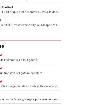
 Football
Bradley Barcola : Luis Enrique prêt à l’écarter au PSG, la décision qui va accélérer son transfert à Liverpool ?
l
La Liga sur beIN SPORTS, c’est terminé : Kylian Mbappé et Lamine Yamal changent de chaîne, «le moment était venu d'ouvrir un nouveau chapitre»
es
ll
ilà l'homme qui a tout gâché !
ll
n transfert obligatoire cet été ?
ll
Mercato - OM - «Dès que je prends un club, je t’appellerai» : La promesse de Marcelino au moment de claquer la porte
Victime de racisme contre Murray, Kyrgios pousse un énorme coup de gueule !