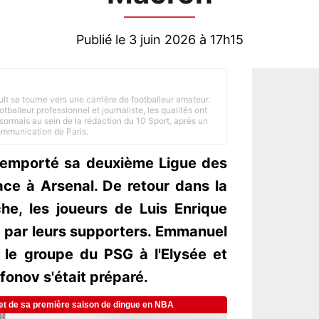
Publié le 3 juin 2026 à 17h15
ult se tourne vers une carrière de footballeur amateur.
balleur professionnel et journaliste, les qualités ont
ésormais au sein de la rédaction du 10 Sport, après un
Communication de Paris.
 remporté sa deuxième Ligue des
ce à Arsenal. De retour dans la
he, les joueurs de Luis Enrique
t par leurs supporters. Emmanuel
le groupe du PSG à l'Elysée et
fonov s'était préparé.