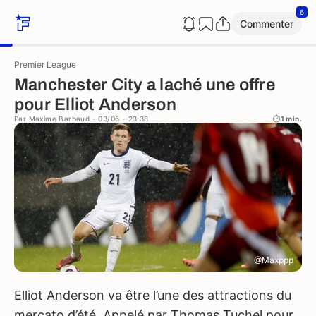
6
Commenter
Premier League
Manchester City a laché une offre
pour Elliot Anderson
Par
Maxime Barbaud
- 03/06 - 23:38
1 min.
@Maxppp
Elliot Anderson va être l’une des attractions du
mercato d’été. Appelé par Thomas Tuchel pour