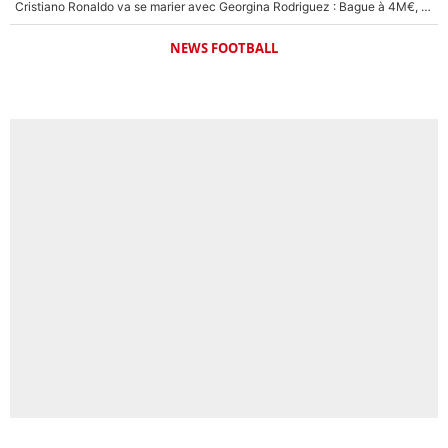
Cristiano Ronaldo va se marier avec Georgina Rodriguez : Bague à 4M€, hôtel de luxe... Des détails de la cérémonie ont déjà fuité !
NEWS FOOTBALL