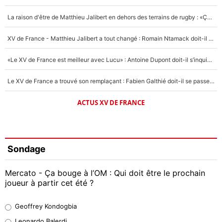
La raison d'être de Matthieu Jalibert en dehors des terrains de rugby : «Ça m'atteint autant que si tu touches à un membre de ma famille»
XV de France - Matthieu Jalibert a tout changé : Romain Ntamack doit-il s’inquiéter pour sa place à un an de la Coupe du monde ?
«Le XV de France est meilleur avec Lucu» : Antoine Dupont doit-il s’inquiéter pour sa place ?
Le XV de France a trouvé son remplaçant : Fabien Galthié doit-il se passer d'Antoine Dupont ?
ACTUS XV DE FRANCE
Sondage
Mercato - Ça bouge à l’OM : Qui doit être le prochain
joueur à partir cet été ?
Geoffrey Kondogbia
Geoffrey Kondogbia
38%
Leonardo Balerdi