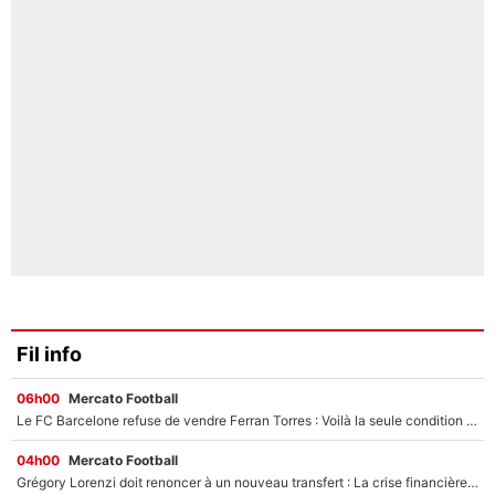
Fil info
06h00
Mercato Football
Le FC Barcelone refuse de vendre Ferran Torres : Voilà la seule condition qui peut débloquer son transfert au PSG !
04h00
Mercato Football
Grégory Lorenzi doit renoncer à un nouveau transfert : La crise financière plombe encore le mercato de l’OM !