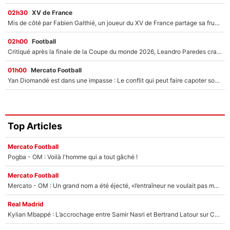
02h30
XV de France
Mis de côté par Fabien Galthié, un joueur du XV de France partage sa frustration : «ils ne me l’ont pas dit tout de suite»
02h00
Football
Critiqué après la finale de la Coupe du monde 2026, Leandro Paredes craque encore en plein match et provoque une nouvelle polémique !
01h00
Mercato Football
Yan Diomandé est dans une impasse : Le conflit qui peut faire capoter son arrivée au Real Madrid après son transfert avorté au PSG !
Top Articles
Mercato Football
Pogba - OM : Voilà l'homme qui a tout gâché !
Mercato Football
Mercato - OM : Un grand nom a été éjecté, «l’entraîneur ne voulait pas me conserver»
Real Madrid
Kylian Mbappé : L’accrochage entre Samir Nasri et Bertrand Latour sur Canal+