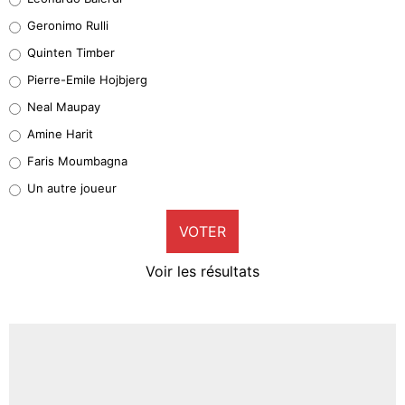
Leonardo Balerdi
Geronimo Rulli
31%
Quinten Timber
Geronimo Rulli
Pierre-Emile Hojbjerg
4%
Neal Maupay
Quinten Timber
Amine Harit
1%
Faris Moumbagna
Pierre-Emile Hojbjerg
Un autre joueur
9%
VOTER
Neal Maupay
4%
Voir les résultats
Amine Harit
3%
Faris Moumbagna
4%
Un autre joueur