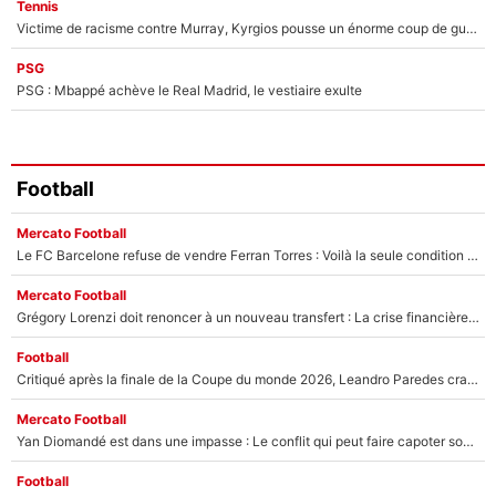
Tennis
Victime de racisme contre Murray, Kyrgios pousse un énorme coup de gueule !
PSG
PSG : Mbappé achève le Real Madrid, le vestiaire exulte
Football
Mercato Football
Le FC Barcelone refuse de vendre Ferran Torres : Voilà la seule condition qui peut débloquer son transfert au PSG !
Mercato Football
Grégory Lorenzi doit renoncer à un nouveau transfert : La crise financière plombe encore le mercato de l’OM !
Football
Critiqué après la finale de la Coupe du monde 2026, Leandro Paredes craque encore en plein match et provoque une nouvelle polémique !
Mercato Football
Yan Diomandé est dans une impasse : Le conflit qui peut faire capoter son arrivée au Real Madrid après son transfert avorté au PSG !
Football