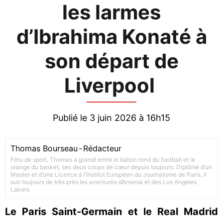
les larmes
d’Ibrahima Konaté à
son départ de
Liverpool
Publié le 3 juin 2026 à 16h15
Thomas Bourseau
-
Rédacteur
Féru de sport, Thomas a grandi entre le ballon rond du football et le
orange du basket, ses deux coups de cœur depuis toujours. Diplômé d’un
Master et d’une Licence à l’Institut Européen du Journalisme de Paris, il
suit toujours de très près les aventures d’Arsenal et des Los Angeles
Lakers.
Le Paris Saint-Germain et le Real Madrid