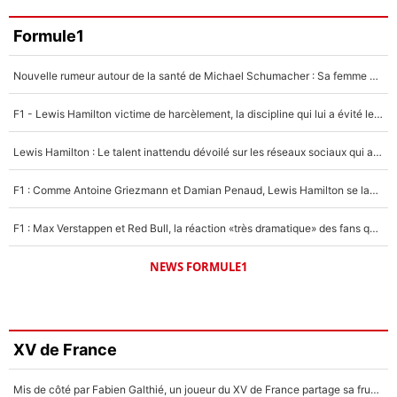
Formule1
Nouvelle rumeur autour de la santé de Michael Schumacher : Sa femme Corinna sort du silence
F1 - Lewis Hamilton victime de harcèlement, la discipline qui lui a évité le pire : «J'aurais probablement mal tourné»
Lewis Hamilton : Le talent inattendu dévoilé sur les réseaux sociaux qui a impressionné Kim Kardashian pendant leurs vacances en amoureux !
F1 : Comme Antoine Griezmann et Damian Penaud, Lewis Hamilton se lance dans le business des cartes à collectionner !
F1 : Max Verstappen et Red Bull, la réaction «très dramatique» des fans qui agace le quadruple champion du monde !
NEWS FORMULE1
XV de France
Mis de côté par Fabien Galthié, un joueur du XV de France partage sa frustration : «ils ne me l’ont pas dit tout de suite»