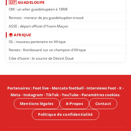
🇬🇵 GUADELOUPE
OM : un ailier guadeloupéen à 18M€
Rennais : meneur de jeu guadeloupéen trouvé
ASSE : départ officiel d'Yvann Maçon
🌍 AFRIQUE
OL : nouveau partenaire en Afrique
Nantes : Kombouaré sur un champion d'Afrique
Côte d'Ivoire : le sourire de Désiré Doué
Partenaires
:
Foot live
-
Mercato football
-
Interviews Foot
-
X
-
Meta
-
Instagram
-
TikTok
-
YouTube
-
Paramètres cookies
.
Mentions légales
A-Propos
Contact
Politique de confidentialité