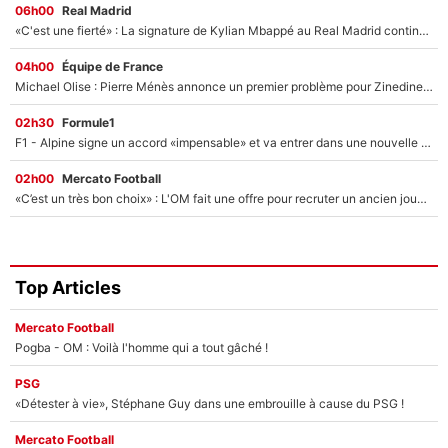
06h00
Real Madrid
«C'est une fierté» : La signature de Kylian Mbappé au Real Madrid continue de régaler l'Espagne
04h00
Équipe de France
Michael Olise : Pierre Ménès annonce un premier problème pour Zinedine Zidane en équipe de France
02h30
Formule1
F1 - Alpine signe un accord «impensable» et va entrer dans une nouvelle dimension : Grande nouvelle pour Pierre Gasly !
02h00
Mercato Football
«C’est un très bon choix» : L'OM fait une offre pour recruter un ancien joueur du PSG... et c'est validé dans l'After Foot !
Top Articles
Mercato Football
Pogba - OM : Voilà l'homme qui a tout gâché !
PSG
«Détester à vie», Stéphane Guy dans une embrouille à cause du PSG !
Mercato Football