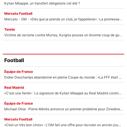
Kylian Mbappé, un transfert obligatoire cet été ?
Mercato Football
Mercato - OM - «Dès que je prends un club, je t’appellerai» : La promesse de Marcelino au moment de claquer la porte
Tennis
Victime de racisme contre Murray, Kyrgios pousse un énorme coup de gueule !
Football
Équipe de France
Didier Deschamps abandonné en pleine Coupe du monde : «La FFF était déjà passée à Zinedine Zidane»
Real Madrid
«C'est une fierté» : La signature de Kylian Mbappé au Real Madrid continue de régaler l'Espagne
Équipe de France
Michael Olise : Pierre Ménès annonce un premier problème pour Zinedine Zidane en équipe de France
Mercato Football
«C’est un très bon choix» : L'OM fait une offre pour recruter un ancien joueur du PSG... et c'est validé dans l'After Foot !