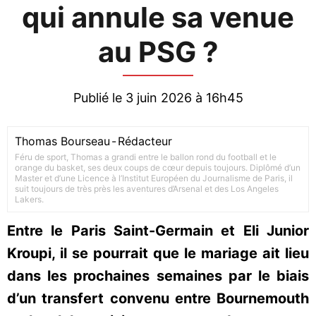
qui annule sa venue
au PSG ?
Publié le 3 juin 2026 à 16h45
Thomas Bourseau
-
Rédacteur
Féru de sport, Thomas a grandi entre le ballon rond du football et le
orange du basket, ses deux coups de cœur depuis toujours. Diplômé d’un
Master et d’une Licence à l’Institut Européen du Journalisme de Paris, il
suit toujours de très près les aventures d’Arsenal et des Los Angeles
Lakers.
Entre le Paris Saint-Germain et Eli Junior
Kroupi, il se pourrait que le mariage ait lieu
dans les prochaines semaines par le biais
d’un transfert convenu entre Bournemouth