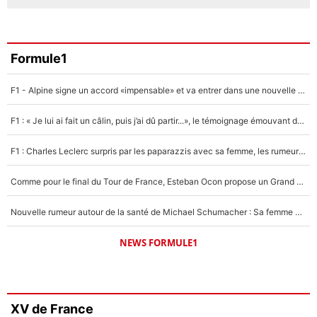
Formule1
F1 - Alpine signe un accord «impensable» et va entrer dans une nouvelle dimension : Grande nouvelle pour Pierre Gasly !
F1 : « Je lui ai fait un câlin, puis j’ai dû partir...», le témoignage émouvant de Max Verstappen sur sa fille
F1 : Charles Leclerc surpris par les paparazzis avec sa femme, les rumeurs étaient vraies !
Comme pour le final du Tour de France, Esteban Ocon propose un Grand Prix de Formule 1 à Paris : «Autour de l’Arc de Triomphe, ce serait génial» !
Nouvelle rumeur autour de la santé de Michael Schumacher : Sa femme Corinna sort du silence
NEWS FORMULE1
XV de France