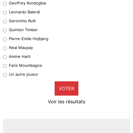
Geoffrey Kondogbia
38%
Leonardo Balerdi
Leonardo Balerdi
Geronimo Rulli
32%
Quinten Timber
Geronimo Rulli
Pierre-Emile Hojbjerg
5%
Neal Maupay
Quinten Timber
Amine Harit
1%
Faris Moumbagna
Pierre-Emile Hojbjerg
Un autre joueur
9%
VOTER
Neal Maupay
4%
Voir les résultats
Amine Harit
3%
Faris Moumbagna
5%