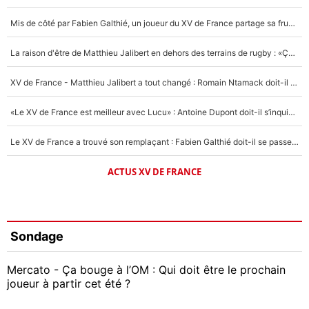
Mis de côté par Fabien Galthié, un joueur du XV de France partage sa frustration : «ils ne me l’ont pas dit tout de suite»
La raison d'être de Matthieu Jalibert en dehors des terrains de rugby : «Ça m'atteint autant que si tu touches à un membre de ma famille»
XV de France - Matthieu Jalibert a tout changé : Romain Ntamack doit-il s’inquiéter pour sa place à un an de la Coupe du monde ?
«Le XV de France est meilleur avec Lucu» : Antoine Dupont doit-il s’inquiéter pour sa place ?
Le XV de France a trouvé son remplaçant : Fabien Galthié doit-il se passer d'Antoine Dupont ?
ACTUS XV DE FRANCE
Sondage
Mercato - Ça bouge à l’OM : Qui doit être le prochain
joueur à partir cet été ?
Geoffrey Kondogbia