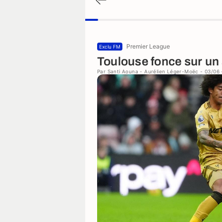
Premier League
Exclu FM
Toulouse fonce sur un 
Par
Santi Aouna
-
Aurélien Léger-Moëc
- 03/06 