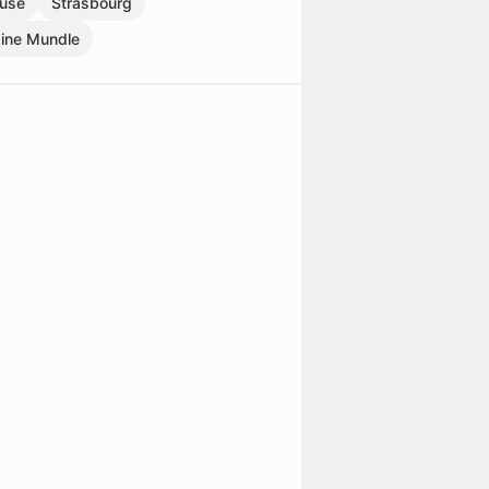
ouse
Strasbourg
ine Mundle