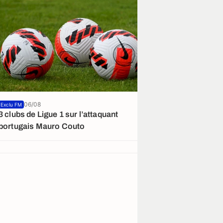
06/08
05/08
Exclu FM
Exclu FM
3 clubs de Ligue 1 sur l’attaquant
Mercato : le gé
portugais Mauro Couto
marché