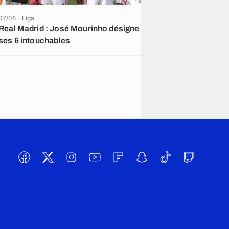
07/08 - Liga
07/08
Real Madrid : José Mourinho désigne
L’UEFA aurait 
ses 6 intouchables
Gianni Infanti