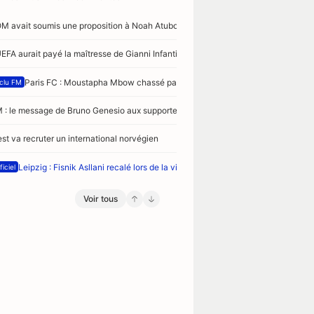
OM avait soumis une proposition à Noah Atubolu
UEFA aurait payé la maîtresse de Gianni Infantino
Paris FC : Moustapha Mbow chassé par 3 clubs de Premier League
clu FM
 : le message de Bruno Genesio aux supporters
est va recruter un international norvégien
Leipzig : Fisnik Asllani recalé lors de la visite médicale
ficiel
Voir tous