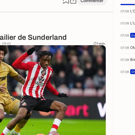
Commenter
L’
07/08
L’
07/08
ailier de Sunderland
07/08
Ex
- 09:42
1 min.
OM
07/08
Br
07/08
07/08
Of