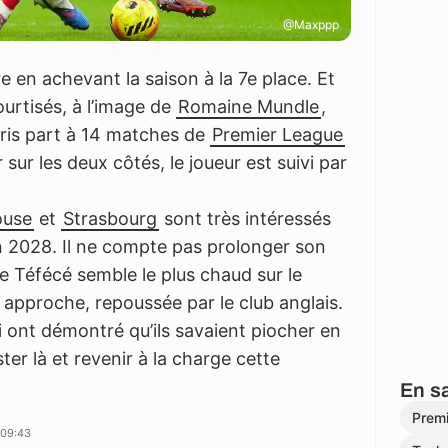
@Maxppp
e en achevant la saison à la 7e place. Et
urtisés, à l’image de
Romaine Mundle
,
 pris part à 14 matches de
Premier League
sur les deux côtés, le joueur est suivi par
ouse
et
Strasbourg
sont très intéressés
t en 2028. Il ne compte pas prolonger son
e Téfécé semble le plus chaud sur le
e approche, repoussée par le club anglais.
i ont démontré qu’ils savaient piocher en
ter là et revenir à la charge cette
En sa
Prem
 09:43