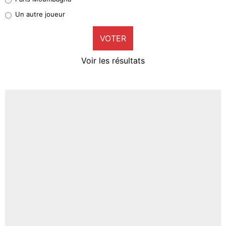
Pierre-Emile Hojbjerg
Un autre joueur
9%
VOTER
Neal Maupay
4%
Voir les résultats
Amine Harit
3%
Faris Moumbagna
4%
Un autre joueur
5%
1664 personnes ont participé aux votes.