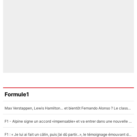
Formule1
Max Verstappen, Lewis Hamilton… et bientôt Fernando Alonso ? Le classement des pilotes les mieux payés en Formule 1 risque de changer !
F1 - Alpine signe un accord «impensable» et va entrer dans une nouvelle dimension : Grande nouvelle pour Pierre Gasly !
F1 : « Je lui ai fait un câlin, puis j’ai dû partir...», le témoignage émouvant de Max Verstappen sur sa fille