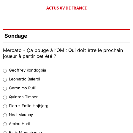
ACTUS XV DE FRANCE
Sondage
Mercato - Ça bouge à l’OM : Qui doit être le prochain
joueur à partir cet été ?
Geoffrey Kondogbia
Geoffrey Kondogbia
38%
Leonardo Balerdi
Leonardo Balerdi
Geronimo Rulli
32%
Quinten Timber
Geronimo Rulli
Pierre-Emile Hojbjerg
5%
Neal Maupay
Quinten Timber
Amine Harit
1%
Faris Moumbagna