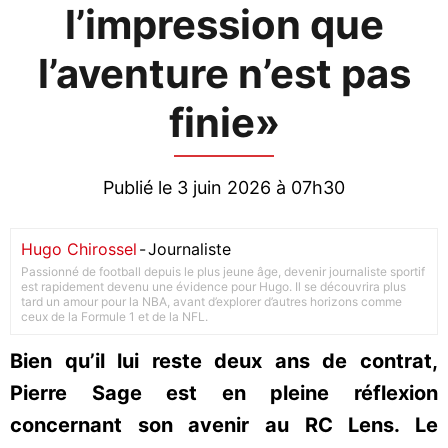
l’impression que
l’aventure n’est pas
finie»
Publié le 3 juin 2026 à 07h30
Hugo Chirossel
-
Journaliste
Passionné de football depuis le plus jeune âge, devenir journaliste sportif
est rapidement devenu une évidence pour Hugo. Il se découvrira plus
tard un amour pour la NBA, avant d’explorer d’autres horizons comme
ceux de la Formule 1 et de la NFL.
Bien qu’il lui reste deux ans de contrat,
Pierre Sage est en pleine réflexion
concernant son avenir au RC Lens. Le