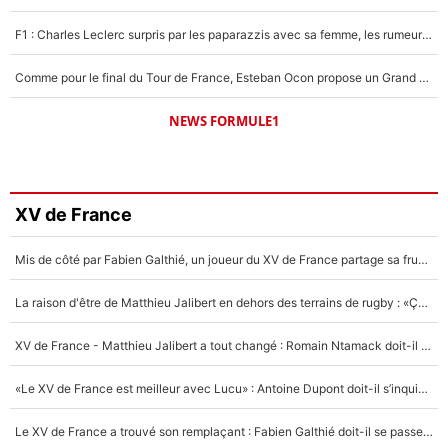
F1 : Charles Leclerc surpris par les paparazzis avec sa femme, les rumeurs étaient vraies !
Comme pour le final du Tour de France, Esteban Ocon propose un Grand Prix de Formule 1 à Paris : «Autour de l’Arc de Triomphe, ce serait génial» !
NEWS FORMULE1
XV de France
Mis de côté par Fabien Galthié, un joueur du XV de France partage sa frustration : «ils ne me l’ont pas dit tout de suite»
La raison d'être de Matthieu Jalibert en dehors des terrains de rugby : «Ça m'atteint autant que si tu touches à un membre de ma famille»
XV de France - Matthieu Jalibert a tout changé : Romain Ntamack doit-il s’inquiéter pour sa place à un an de la Coupe du monde ?
«Le XV de France est meilleur avec Lucu» : Antoine Dupont doit-il s’inquiéter pour sa place ?
Le XV de France a trouvé son remplaçant : Fabien Galthié doit-il se passer d'Antoine Dupont ?