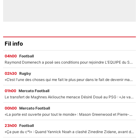
Fil info
04h00
Football
Raymond Domenech a posé ses conditions pour rejoindre L'EQUIPE du Soir : Il refuse de faire l'émission avec un autre chroniqueur !
02h30
Rugby
«C’est l'une des choses qui me fait le plus peur dans le fait de devenir maman» : En couple avec Antoine Dupont, Iris Mittenaere s'inquiète déjà pour ses futurs enfants !
01h00
Mercato Football
Le transfert de Maghnes Akliouche menace Désiré Doué au PSG : «Je valide à 200%»
00h00
Mercato Football
«La porte est ouverte pour tout le monde» : Mason Greenwood et Pierre-Emerick Aubameyang ont quitté l'OM, Amine Gouiri balance sur la suite du mercato et sur la réaction du vestiaire !
23h00
Football
«Ça pue du c*l» : Quand Yannick Noah a clashé Zinedine Zidane, avant de se faire recadrer par le nouveau sélectionneur de l'équipe de France !