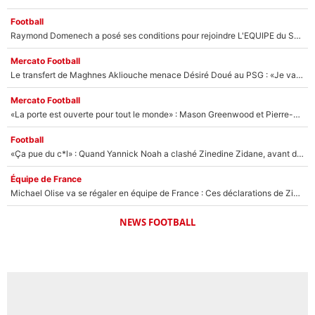
Football
Raymond Domenech a posé ses conditions pour rejoindre L'EQUIPE du Soir : Il refuse de faire l'émission avec un autre chroniqueur !
Mercato Football
Le transfert de Maghnes Akliouche menace Désiré Doué au PSG : «Je valide à 200%»
Mercato Football
«La porte est ouverte pour tout le monde» : Mason Greenwood et Pierre-Emerick Aubameyang ont quitté l'OM, Amine Gouiri balance sur la suite du mercato et sur la réaction du vestiaire !
Football
«Ça pue du c*l» : Quand Yannick Noah a clashé Zinedine Zidane, avant de se faire recadrer par le nouveau sélectionneur de l'équipe de France !
Équipe de France
Michael Olise va se régaler en équipe de France : Ces déclarations de Zinedine Zidane qui prouvent qu'il va tout miser sur la star du Bayern Munich !
NEWS FOOTBALL