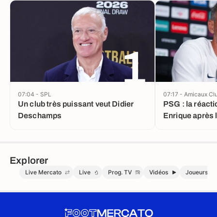
1
07:04 - SPL
07:17 - Amicaux Cl
Un club très puissant veut Didier
PSG : la réacti
Deschamps
Enrique après 
Explorer
Live Mercato
Live
Prog. TV
Vidéos
Joueurs