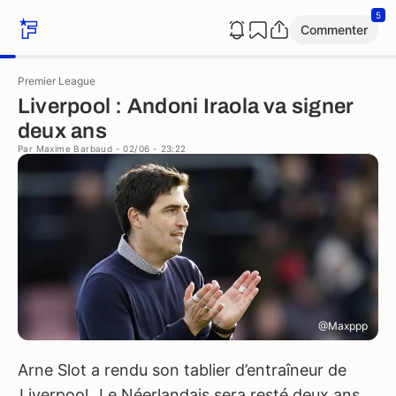
5
Commenter
Premier League
Liverpool : Andoni Iraola va signer
deux ans
Par
Maxime Barbaud
- 02/06 - 23:22
@Maxppp
Arne Slot a rendu son tablier d’entraîneur de
Liverpool
. Le Néerlandais sera resté deux ans