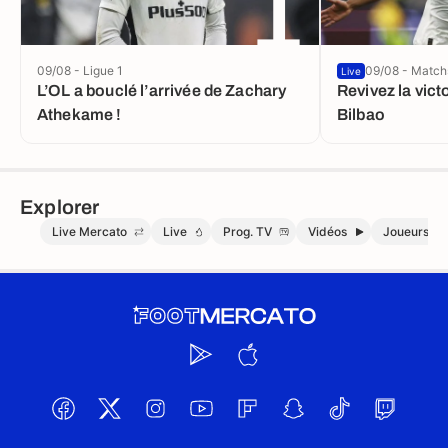
1
09/08 - Ligue 1
09/08 - Match
Live
L’OL a bouclé l’arrivée de Zachary
Revivez la vict
Athekame !
Bilbao
Explorer
Live Mercato
Live
Prog. TV
Vidéos
Joueurs