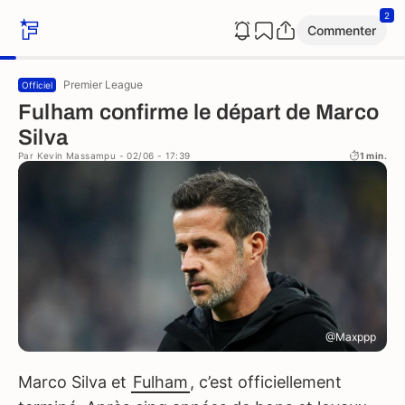
2
Commenter
Premier League
Officiel
Fulham confirme le départ de Marco
Silva
Par
Kevin Massampu
- 02/06 - 17:39
1 min.
@Maxppp
Marco Silva et
Fulham
, c’est officiellement