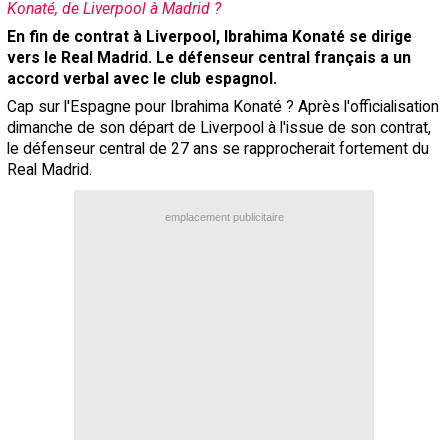
Konaté, de Liverpool à Madrid ?
Contact / Signaler un bug
En fin de contrat à Liverpool, Ibrahima Konaté se dirige
vers le Real Madrid. Le défenseur central français a un
Recrutement Maxifoot
accord verbal avec le club espagnol.
Mentions légales
Cap sur l'Espagne pour Ibrahima Konaté ? Après l'officialisation
dimanche de son départ de Liverpool à l'issue de son contrat,
site web Maxifoot.fr
le défenseur central de 27 ans se rapprocherait fortement du
Real Madrid.
emplacement publicitaire