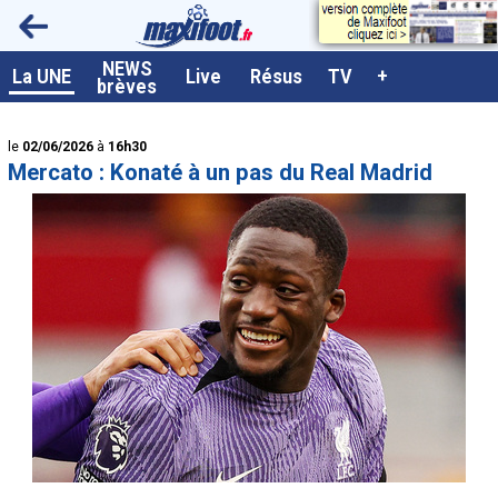
<
NEWS
A la UNE
La UNE
Live
Résus
TV
+
brèves
Dernières brèves
le
02/06/2026
à
16h30
Live / Matchs en direct
Mercato : Konaté à un pas du Real Madrid
Résultats et Classements
Class. buteurs européens
Programme TV foot
Vidéos
Sondages
Tableau transferts L1
Taille de la police
Paramètrages / Options