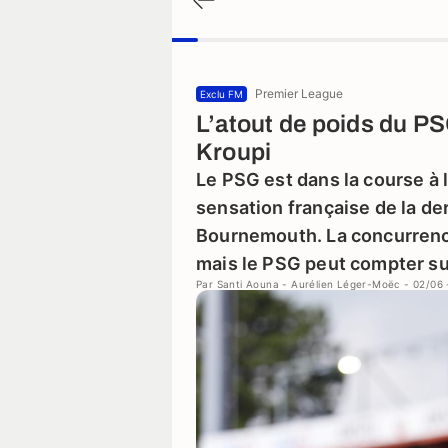
Premier League
Exclu FM
L’atout de poids du PS
Kroupi
Le PSG est dans la course à l
sensation française de la d
Bournemouth. La concurrence
mais le PSG peut compter sur 
Par
Santi Aouna
-
Aurélien Léger-Moëc
- 02/06 