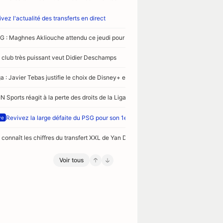
vez l'actualité des transferts en direct
G : Maghnes Akliouche attendu ce jeudi pour la visite médicale
 club très puissant veut Didier Deschamps
ga : Javier Tebas justifie le choix de Disney+ et DAZN comme nouveaux diffuseu
N Sports réagit à la perte des droits de la Liga
Revivez la large défaite du PSG pour son 1er match de préparation face à Maj
ve
 connaît les chiffres du transfert XXL de Yan Diomandé au Real Madrid
Voir tous