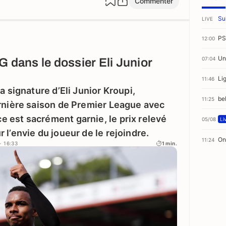
Commenter
Sui
LIVE
PS
12:00
Un
07:04
G dans le dossier Eli Junior
Li
11:46
a signature d’Eli Junior Kroupi,
beI
11:25
ernière saison de Premier League avec
 est sacrément garnie, le prix relevé
05/08
Li
l’envie du joueur de le rejoindre.
On
11:24
- 16:33
1 min.