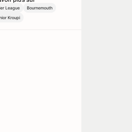
ier League
Bournemouth
unior Kroupi