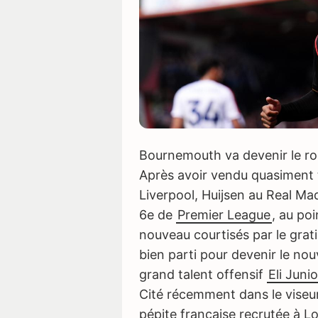
Bournemouth va devenir le roi
Après avoir vendu quasiment 
Liverpool, Huijsen au Real Mad
6e de
Premier League
, au po
nouveau courtisés par le grat
bien parti pour devenir le no
grand talent offensif
Eli Juni
Cité récemment dans le viseur
pépite française recrutée à Lor