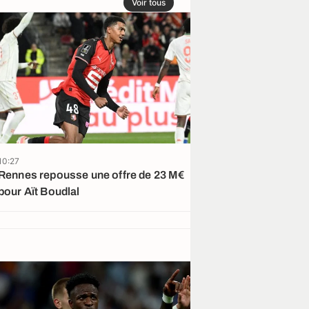
Voir tous
10:27
08:20
Rennes repousse une offre de 23 M€
Arsenal et Live
pour Aït Boudlal
transfert à 70